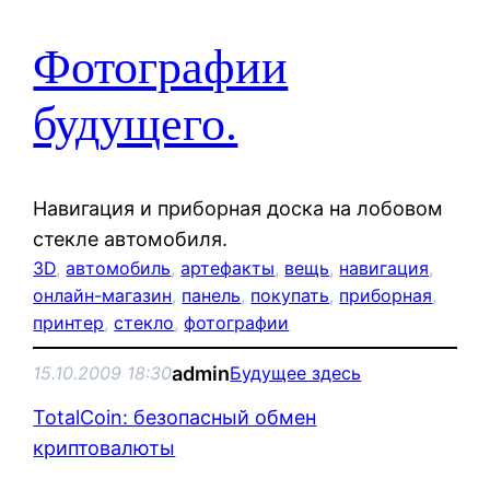
Фотографии
будущего.
Навигация и приборная доска на лобовом
стекле автомобиля.
3D
, 
автомобиль
, 
артефакты
, 
вещь
, 
навигация
, 
онлайн-магазин
, 
панель
, 
покупать
, 
приборная
, 
принтер
, 
стекло
, 
фотографии
admin
15.10.2009 18:30
Будущее здесь
TotalCoin: безопасный обмен
криптовалюты