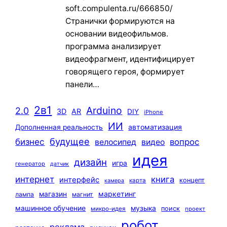
soft.compulenta.ru/666850/
Странички формируются на
основании видеофильмов.
программа анализирует
видеофрагмент, идентифицирует
говорящего героя, формирует
панели…
2в1
Arduino
2.0
3D
AR
DIY
iPhone
ИИ
автоматизация
Дополненная реальность
будущее
бизнес
вопрос
велосипед
видео
идея
дизайн
игра
генератор
датчик
интернет
книга
интерфейс
концепт
карта
камера
маркетинг
магазин
лампа
магнит
машинное обучение
музыка
поиск
микро-идея
проект
робот