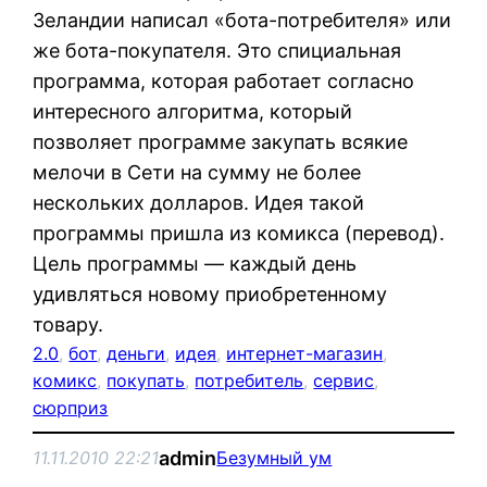
Зеландии написал «бота-потребителя» или
же бота-покупателя. Это спициальная
программа, которая работает согласно
интересного алгоритма, который
позволяет программе закупать всякие
мелочи в Сети на сумму не более
нескольких долларов. Идея такой
программы пришла из комикса (перевод).
Цель программы — каждый день
удивляться новому приобретенному
товару.
2.0
, 
бот
, 
деньги
, 
идея
, 
интернет-магазин
, 
комикс
, 
покупать
, 
потребитель
, 
сервис
, 
сюрприз
admin
11.11.2010 22:21
Безумный ум