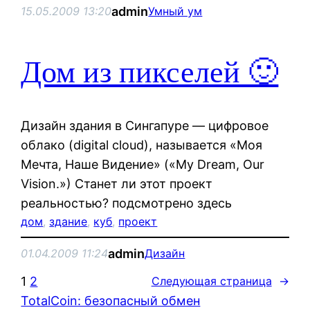
admin
15.05.2009 13:20
Умный ум
Дом из пикселей 🙂
Дизайн здания в Сингапуре — цифровое
облако (digital cloud), называется «Моя
Мечта, Наше Видение» («My Dream, Our
Vision.») Станет ли этот проект
реальностью? подсмотрено здесь
дом
, 
здание
, 
куб
, 
проект
admin
01.04.2009 11:24
Дизайн
1
2
Следующая страница
→
TotalCoin: безопасный обмен