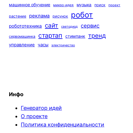
машинное обучение
музыка
поиск
микро-идея
проект
робот
реклама
растение
рисунок
сайт
сервис
робототехника
светодиод
стартап
тренд
стимпанк
сервомашинка
управление
часы
электричество
Инфо
Генератор идей
О проекте
Политика конфиденциальности