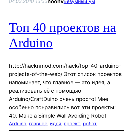
noonv
04.03.2010 13:33
Безумный ум
Топ 40 проектов на
Arduino
http://hacknmod.com/hack/top-40-arduino-
projects-of-the-web/ Этот список проектов
напоминает, что главное — это идея, а
реализовать её с помощью
Arduino/CraftDuino очень просто! Мне
особенно понравились вот эти проекты:
40. Make a Simple Wall Avoiding Robot
Arduino
, 
главное
, 
идея
, 
проект
, 
робот