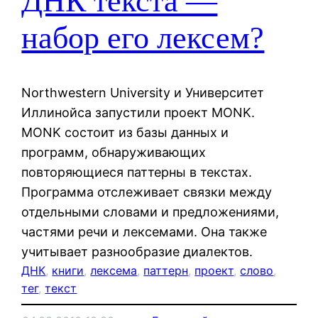
ДНК текста —
набор его лексем?
Northwestern University и Университет
Иллинойса запустили проект MONK.
MONK состоит из базы данных и
программ, обнаруживающих
повторяющиеся паттерны в текстах.
Программа отслеживает связки между
отдельными словами и предложениями,
частями речи и лексемами. Она также
учитывает разнообразие диалектов.
ДНК
, 
книги
, 
лексема
, 
паттерн
, 
проект
, 
слово
, 
тег
, 
текст