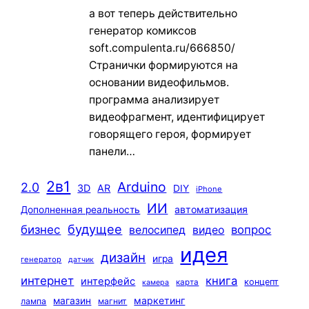
а вот теперь действительно
генератор комиксов
soft.compulenta.ru/666850/
Странички формируются на
основании видеофильмов.
программа анализирует
видеофрагмент, идентифицирует
говорящего героя, формирует
панели…
2в1
Arduino
2.0
3D
AR
DIY
iPhone
ИИ
автоматизация
Дополненная реальность
будущее
бизнес
вопрос
велосипед
видео
идея
дизайн
игра
генератор
датчик
интернет
книга
интерфейс
концепт
карта
камера
маркетинг
магазин
лампа
магнит