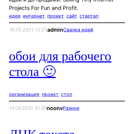
Projects For Fun and Profit.
идея
, 
интернет
, 
проект
, 
сайт
, 
стартап
admin
19.05.2021 13:25
Свалка идей
обои для рабочего
стола 🙂
организация
, 
проект
, 
стол
noonv
14.04.2010 10:39
Разное