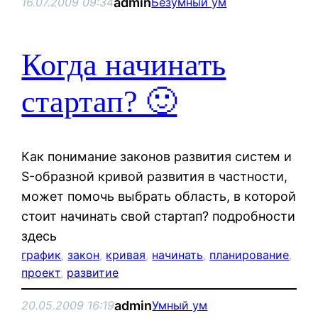
admin
16.07.2009 09:34
Безумный ум
Когда начинать
стартап? 🙂
Как понимание законов развития систем и
S-образной кривой развития в частности,
может помочь выбрать область, в которой
стоит начинать свой стартап? подробности
здесь
график
, 
закон
, 
кривая
, 
начинать
, 
планирование
, 
проект
, 
развитие
admin
20.05.2009 16:19
Умный ум