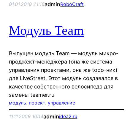
admin
01.01.2010 21:16
RoboCraft
Модуль Team
Выпущен модуль Team — модуль микро-
проджект-менеджера (она же система
управления проектами, она же todo-ник)
для LiveStreet. Этот модуль создавался в
качестве собственного велосипеда для
замены teamer.ru
модуль
, 
проект
, 
управление
admin
11.11.2009 10:14
idea2.ru