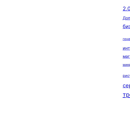
2.
Доп
би
ген
ин
маг
мик
рис
се
тр