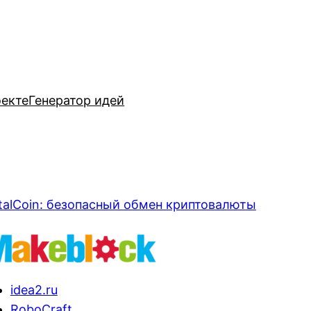
оекте
Генератор идей
talCoin: безопасный обмен криптовалюты
idea2.ru
RoboCraft