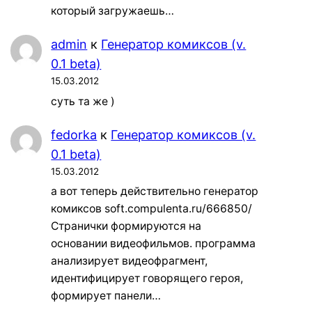
который загружаешь…
admin
к
Генератор комиксов (v.
0.1 beta)
15.03.2012
суть та же )
fedorka
к
Генератор комиксов (v.
0.1 beta)
15.03.2012
а вот теперь действительно генератор
комиксов soft.compulenta.ru/666850/
Странички формируются на
основании видеофильмов. программа
анализирует видеофрагмент,
идентифицирует говорящего героя,
формирует панели…