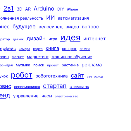
2в1
Arduino
0
3D
AR
DIY
iPhone
ИИ
автоматизация
олненная реальность
будущее
знес
вопрос
велосипед
видео
идея
дизайн
интернет
игра
ератор
датчик
книга
терфейс
концепт
лампа
карта
камера
маркетинг
машинное обучение
азин
магнит
реклама
музыка
поиск
растение
ро-идея
проект
робот
сайт
робототехника
унок
светодиод
стартап
рвис
стимпанк
сервомашинка
енд
управление
часы
электричество