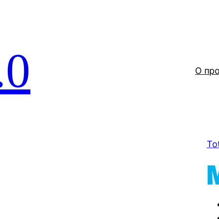
.0
О пр
To