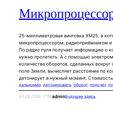
Микропроцессор
25-миллиметровая винтовка XM25, в кот
микропроцессором, радиоприёмником и 
По радио пуля получает информацию о к
нужно пролететь. А с помощью электрома
количества оборотов, сделанных вокруг 
поле Земли, вычисляет расстояние по ко
детонирует в нужный момент. Стоимост
дальномер
, 
детонировать
, 
оборот
, 
подсчёт
, 
пу
admin
05.06.2009 17:56
Будущее здесь