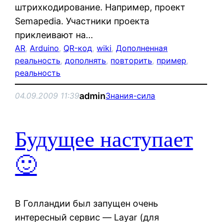
штрихкодирование. Например, проект
Semapedia. Участники проекта
приклеивают на…
AR
, 
Arduino
, 
QR-код
, 
wiki
, 
Дополненная
реальность
, 
дополнять
, 
повторить
, 
пример
, 
реальность
admin
04.09.2009 11:39
Знания-сила
Будущее наступает
🙂
В Голландии был запущен очень
интересный сервис — Layar (для