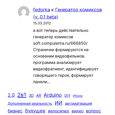
fedorka
к
Генератор комиксов
(v. 0.1 beta)
15.03.2012
а вот теперь действительно
генератор комиксов
soft.compulenta.ru/666850/
Странички формируются на
основании видеофильмов.
программа анализирует
видеофрагмент, идентифицирует
говорящего героя, формирует
панели…
2в1
Arduino
2.0
3D
AR
DIY
iPhone
ИИ
автоматизация
Дополненная реальность
будущее
бизнес
вопрос
велосипед
видео