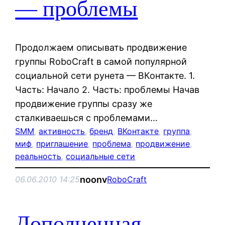
— проблемы
Продолжаем описывать продвижение
группы RoboCraft в самой популярной
социальной сети рунета — ВКонтакте. 1.
Часть: Начало 2. Часть: проблемы Начав
продвижение группы сразу же
сталкиваешься с проблемами…
SMM
, 
активность
, 
бренд
, 
ВКонтакте
, 
группа
, 
миф
, 
приглашение
, 
проблема
, 
продвижение
, 
реальность
, 
социальные сети
noonv
06.06.2010 14:25
RoboCraft
Дополненная