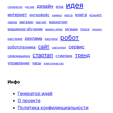
идея
дизайн
игра
генератор
датчик
интернет
книга
интерфейс
концепт
карта
камера
маркетинг
магазин
лампа
магнит
машинное обучение
музыка
поиск
микро-идея
проект
робот
реклама
растение
рисунок
сайт
сервис
робототехника
светодиод
стартап
тренд
стимпанк
сервомашинка
управление
часы
электричество
Инфо
Генератор идей
О проекте
Политика конфиденциальности