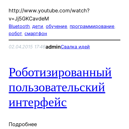
http://www.youtube.com/watch?
v=Jj5GKCavdeM
Bluetooth
, 
дети
, 
обучение
, 
программирование
, 
робот
, 
смартфон
admin
02.04.2015 17:46
Свалка идей
Роботизированный
пользовательский
интерфейс
Подробнее