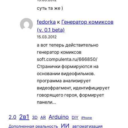
суть та же )
fedorka
к
Генератор комиксов
(v. 0.1 beta)
15.03.2012
а вот теперь действительно
генератор комиксов
soft.compulenta.ru/666850/
Странички формируются на
основании видеофильмов.
программа анализирует
видеофрагмент, идентифицирует
говорящего героя, формирует
панели…
2в1
Arduino
2.0
3D
AR
DIY
iPhone
ИИ
автоматизация
Дополненная реальность