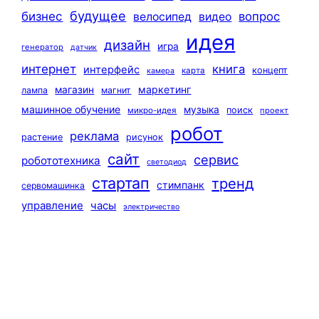
будущее
бизнес
вопрос
велосипед
видео
идея
дизайн
игра
генератор
датчик
интернет
книга
интерфейс
концепт
карта
камера
маркетинг
магазин
лампа
магнит
машинное обучение
музыка
поиск
микро-идея
проект
робот
реклама
растение
рисунок
сайт
сервис
робототехника
светодиод
стартап
тренд
стимпанк
сервомашинка
управление
часы
электричество