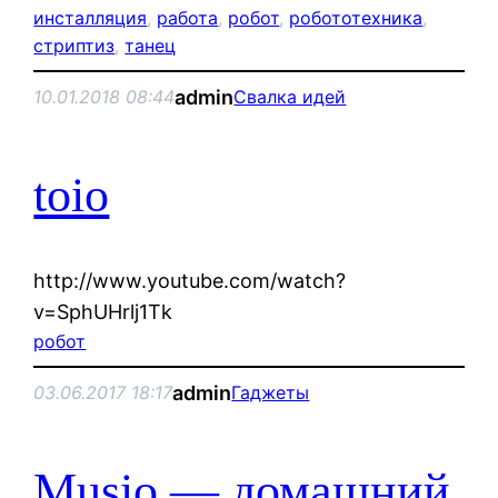
инсталляция
, 
работа
, 
робот
, 
робототехника
, 
стриптиз
, 
танец
admin
10.01.2018 08:44
Свалка идей
toio
http://www.youtube.com/watch?
v=SphUHrlj1Tk
робот
admin
03.06.2017 18:17
Гаджеты
Musio — домашний