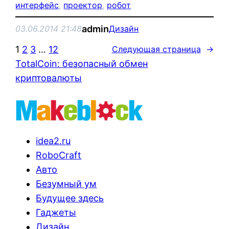
интерфейс
, 
проектор
, 
робот
admin
03.06.2014 21:48
Дизайн
1
2
3
…
12
Следующая страница
→
TotalCoin: безопасный обмен
криптовалюты
idea2.ru
RoboCraft
Авто
Безумный ум
Будущее здесь
Гаджеты
Дизайн