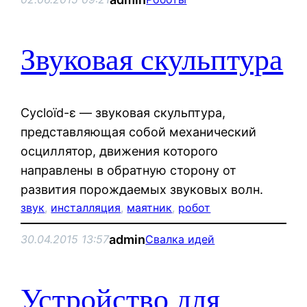
Звуковая скульптура
Cycloïd-ε — звуковая скульптура,
представляющая собой механический
осциллятор, движения которого
направлены в обратную сторону от
развития порождаемых звуковых волн.
звук
, 
инсталляция
, 
маятник
, 
робот
admin
30.04.2015 13:57
Свалка идей
Устройство для