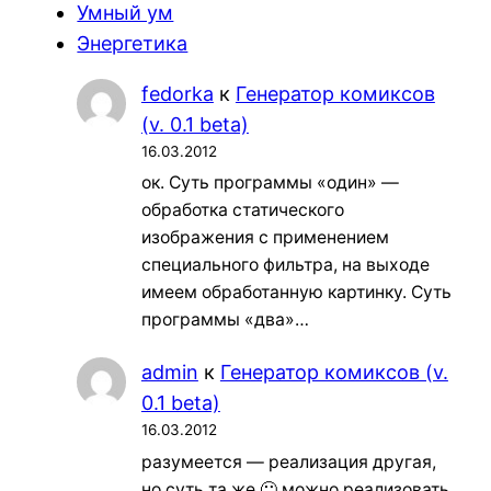
Умный ум
Энергетика
fedorka
к
Генератор комиксов
(v. 0.1 beta)
16.03.2012
ок. Суть программы «один» —
обработка статического
изображения с применением
специального фильтра, на выходе
имеем обработанную картинку. Суть
программы «два»…
admin
к
Генератор комиксов (v.
0.1 beta)
16.03.2012
разумеется — реализация другая,
но суть та же 🙂 можно реализовать