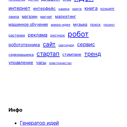
интернет
книга
интерфейс
концепт
карта
камера
маркетинг
магазин
лампа
магнит
машинное обучение
музыка
поиск
микро-идея
проект
робот
реклама
растение
рисунок
сайт
сервис
робототехника
светодиод
стартап
тренд
стимпанк
сервомашинка
управление
часы
электричество
Инфо
Генератор идей