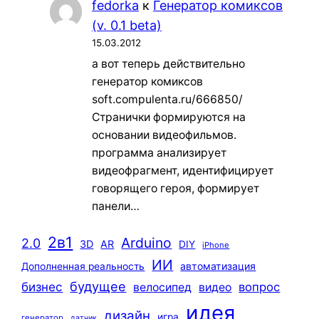
fedorka
к
Генератор комиксов
(v. 0.1 beta)
15.03.2012
а вот теперь действительно
генератор комиксов
soft.compulenta.ru/666850/
Странички формируются на
основании видеофильмов.
программа анализирует
видеофрагмент, идентифицирует
говорящего героя, формирует
панели…
2в1
Arduino
2.0
3D
AR
DIY
iPhone
ИИ
автоматизация
Дополненная реальность
будущее
бизнес
вопрос
велосипед
видео
идея
дизайн
игра
генератор
датчик