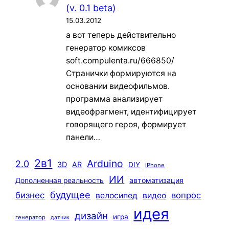
(v. 0.1 beta)
15.03.2012
а вот теперь действительно
генератор комиксов
soft.compulenta.ru/666850/
Странички формируются на
основании видеофильмов.
программа анализирует
видеофрагмент, идентифицирует
говорящего героя, формирует
панели…
2в1
Arduino
2.0
3D
AR
DIY
iPhone
ИИ
автоматизация
Дополненная реальность
будущее
бизнес
вопрос
велосипед
видео
идея
дизайн
игра
генератор
датчик