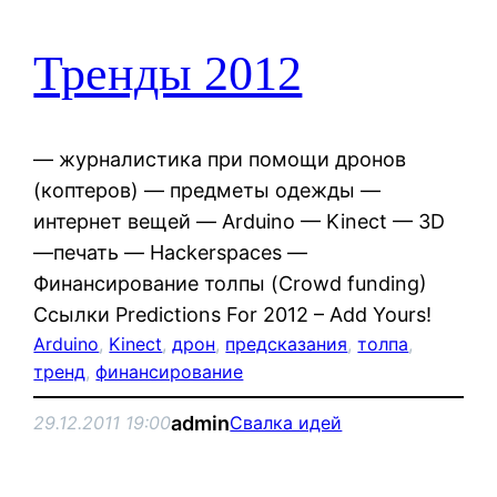
Тренды 2012
— журналистика при помощи дронов
(коптеров) — предметы одежды —
интернет вещей — Arduino — Kinect — 3D
—печать — Hackerspaces —
Финансирование толпы (Crowd funding)
Ссылки Predictions For 2012 – Add Yours!
Arduino
, 
Kinect
, 
дрон
, 
предсказания
, 
толпа
, 
тренд
, 
финансирование
admin
29.12.2011 19:00
Свалка идей