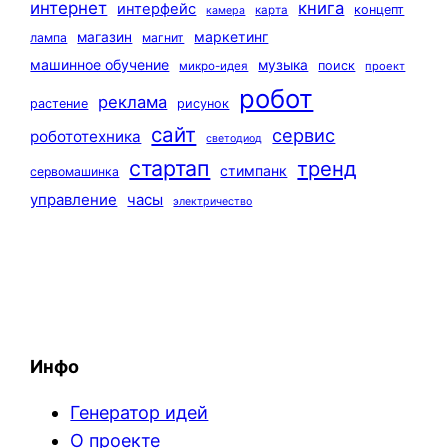
интернет
книга
интерфейс
концепт
карта
камера
маркетинг
магазин
лампа
магнит
машинное обучение
музыка
поиск
микро-идея
проект
робот
реклама
растение
рисунок
сайт
сервис
робототехника
светодиод
стартап
тренд
стимпанк
сервомашинка
управление
часы
электричество
Инфо
Генератор идей
О проекте