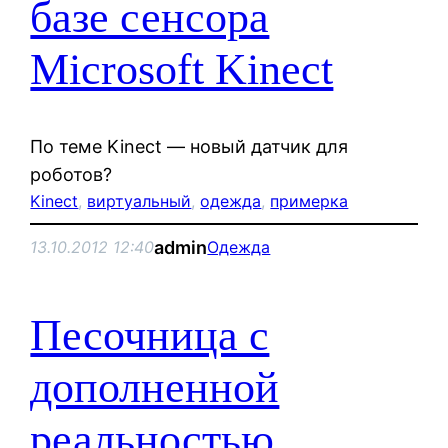
базе сенсора
Microsoft Kinect
По теме Kinect — новый датчик для
роботов?
Kinect
, 
виртуальный
, 
одежда
, 
примерка
admin
13.10.2012 12:40
Одежда
Песочница с
дополненной
реальностью