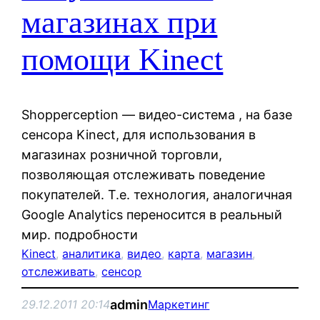
магазинах при
помощи Kinect
Shopperception — видео-система , на базе
сенсора Kinect, для использования в
магазинах розничной торговли,
позволяющая отслеживать поведение
покупателей. Т.е. технология, аналогичная
Google Analytics переносится в реальный
мир. подробности
Kinect
, 
аналитика
, 
видео
, 
карта
, 
магазин
, 
отслеживать
, 
сенсор
admin
29.12.2011 20:14
Маркетинг