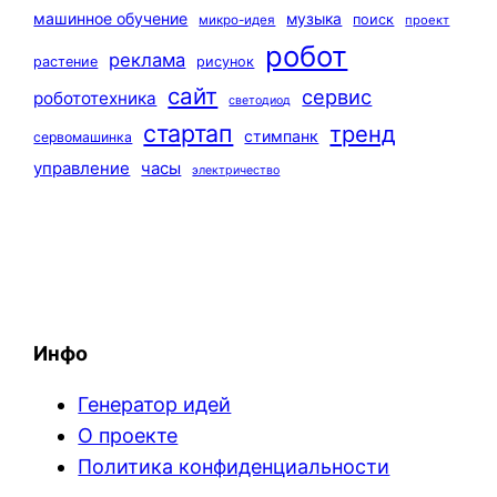
машинное обучение
музыка
поиск
микро-идея
проект
робот
реклама
растение
рисунок
сайт
сервис
робототехника
светодиод
стартап
тренд
стимпанк
сервомашинка
управление
часы
электричество
Инфо
Генератор идей
О проекте
Политика конфиденциальности