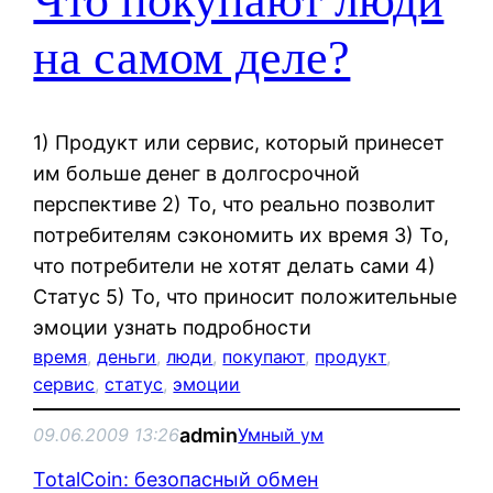
Что покупают люди
на самом деле?
1) Продукт или сервис, который принесет
им больше денег в долгосрочной
перспективе 2) То, что реально позволит
потребителям сэкономить их время 3) То,
что потребители не хотят делать сами 4)
Статус 5) То, что приносит положительные
эмоции узнать подробности
время
, 
деньги
, 
люди
, 
покупают
, 
продукт
, 
сервис
, 
статус
, 
эмоции
admin
09.06.2009 13:26
Умный ум
TotalCoin: безопасный обмен