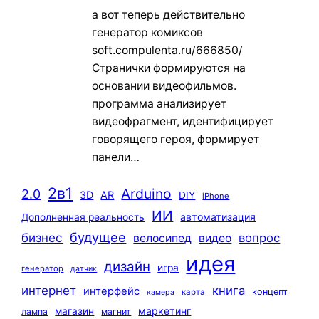
а вот теперь действительно
генератор комиксов
soft.compulenta.ru/666850/
Странички формируются на
основании видеофильмов.
программа анализирует
видеофрагмент, идентифицирует
говорящего героя, формирует
панели…
2в1
Arduino
2.0
3D
AR
DIY
iPhone
ИИ
автоматизация
Дополненная реальность
будущее
бизнес
вопрос
велосипед
видео
идея
дизайн
игра
генератор
датчик
интернет
книга
интерфейс
концепт
карта
камера
маркетинг
магазин
лампа
магнит