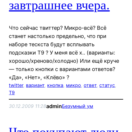
завтрашнее вчера.
Что сейчас твиттер? Микро-всё? Всё
станет настолько предельно, что при
наборе тескста будут всплывать
подсказки Т9 ? У меня всё х.. (варианты:
хорошо/хреново/холодно) Или ещё круче
— только кнопки с вариантами ответов?
«Да», «Нет», «Клёво» ?
twitter
, 
вариант
, 
кнопка
, 
микро
, 
ответ
, 
статус
, 
Т9
admin
30.12.2009 11:28
Безумный ум