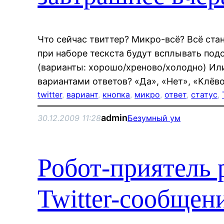
Что сейчас твиттер? Микро-всё? Всё стан
при наборе тескста будут всплывать подск
(варианты: хорошо/хреново/холодно) Ил
вариантами ответов? «Да», «Нет», «Клёво
twitter
, 
вариант
, 
кнопка
, 
микро
, 
ответ
, 
статус
, 
admin
30.12.2009 11:28
Безумный ум
Робот-приятель 
Twitter-сообщен