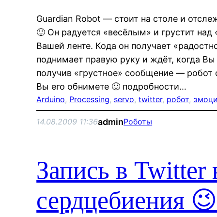
Guardian Robot — стоит на столе и отсле
🙂 Он радуется «весёлым» и грустит на
Вашей ленте. Кода он получает «радост
поднимает правую руку и ждёт, когда Вы 
получив «грустное» сообщение — робот о
Вы его обнимете 🙂 подробности…
Arduino
, 
Processing
, 
servo
, 
twitter
, 
робот
, 
эмоц
admin
14.08.2009 11:36
Роботы
Запись в Twitter
сердцебиения 