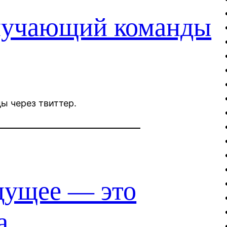
лучающий команды
ы через твиттер.
дущее — это
а.