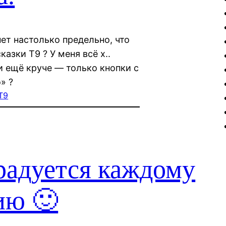
ет настолько предельно, что
азки Т9 ? У меня всё х..
и ещё круче — только кнопки с
» ?
Т9
радуется каждому
ию 🙂