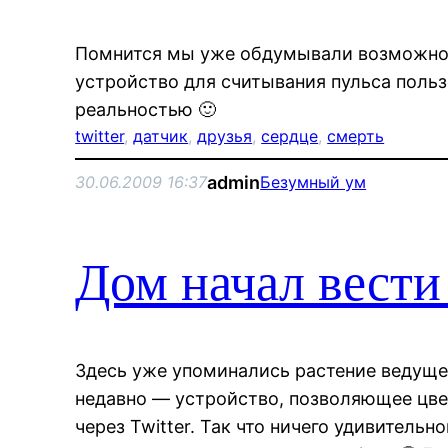
Помнится мы уже обдумывали возможнос
устройство для считывания пульса польз
реальностью 🙂
twitter
, 
датчик
, 
друзья
, 
сердце
, 
смерть
admin
30.06.2009 16:37
Безумный ум
Дом начал вести
Здесь уже упоминались растение ведуще
недавно — устройство, позволяющее цве
через Twitter. Так что ничего удивительн