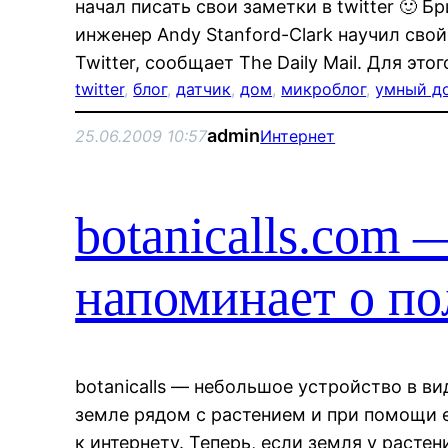
начал писать свои заметки в twitter 🙂 
инженер Andy Stanford-Clark научил сво
Twitter, сообщает The Daily Mail. Для эт
twitter
, 
блог
, 
датчик
, 
дом
, 
микроблог
, 
умный д
admin
25.06.2009 10:57
Интернет
botanicalls.com 
напоминает о пол
botanicalls — небольшое устройство в ви
земле рядом с растением и при помощи 
к интернету. Теперь, если земля у расте