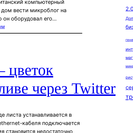
Британский компьютерный
2.
й дом вести микроблог на
ого он оборудовал его…
Доп
ом
би
ген
ин
маг
— цветок
мик
рис
иве через Twitter
се
тр
де листа устанавливается в
ethernet-кабеля подключается
ния становится недостаточно