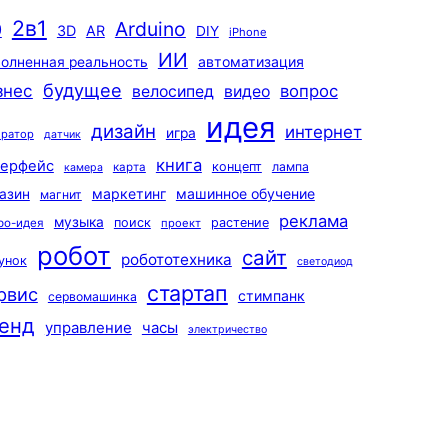
2в1
Arduino
0
3D
AR
DIY
iPhone
ИИ
автоматизация
олненная реальность
будущее
знес
вопрос
велосипед
видео
идея
дизайн
интернет
игра
ератор
датчик
книга
терфейс
концепт
лампа
карта
камера
маркетинг
машинное обучение
азин
магнит
реклама
музыка
поиск
растение
ро-идея
проект
робот
сайт
робототехника
унок
светодиод
стартап
рвис
стимпанк
сервомашинка
енд
управление
часы
электричество