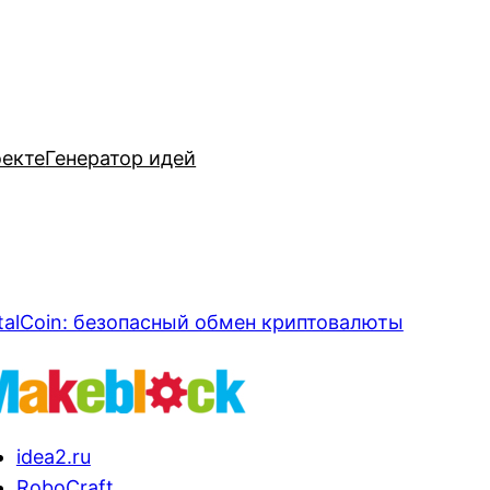
оекте
Генератор идей
talCoin: безопасный обмен криптовалюты
idea2.ru
RoboCraft