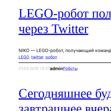
LEGO-робот по
через Twitter
NIKO — LEGO-робот, получающий команд
LEGO
, 
twitter
, 
робот
admin
21.03.2010 13:37
Роботы
Сегодняшнее бу
завтрашнее вчер