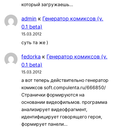
который загружаешь…
admin
к
Генератор комиксов (v.
0.1 beta)
15.03.2012
суть та же )
fedorka
к
Генератор комиксов (v.
0.1 beta)
15.03.2012
а вот теперь действительно генератор
комиксов soft.compulenta.ru/666850/
Странички формируются на
основании видеофильмов. программа
анализирует видеофрагмент,
идентифицирует говорящего героя,
формирует панели…