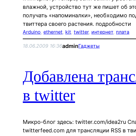
влажной, устройство тут же пишет об это
получать «напоминалки», необходимо по
твиттера своего растения. подробности
Arduino
, 
ethernet
, 
kit
, 
twitter
, 
интернет
, 
плата
admin
18.06.2009 16:36
Гаджеты
Добавлена тран
в twitter
Микро-блог здесь: twitter.com/idea2ru Сп
twitterfeed.com для трансляции RSS в тви