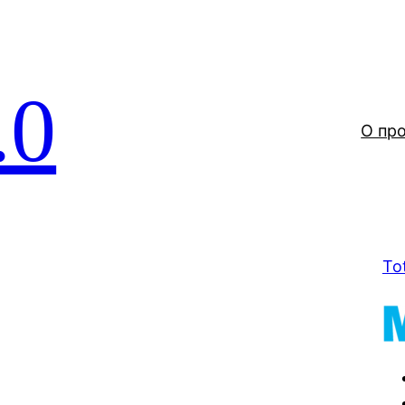
.0
О пр
To