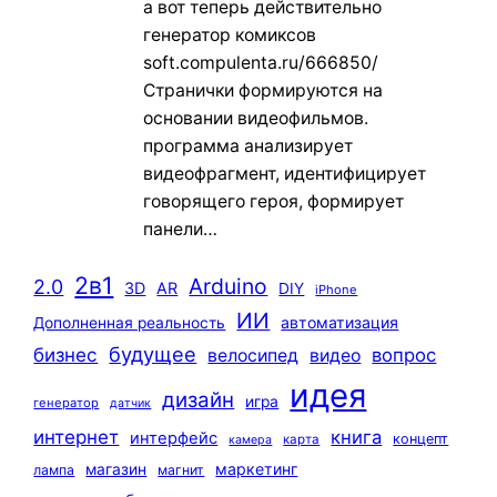
а вот теперь действительно
генератор комиксов
soft.compulenta.ru/666850/
Странички формируются на
основании видеофильмов.
программа анализирует
видеофрагмент, идентифицирует
говорящего героя, формирует
панели…
2в1
Arduino
2.0
3D
AR
DIY
iPhone
ИИ
автоматизация
Дополненная реальность
будущее
бизнес
вопрос
велосипед
видео
идея
дизайн
игра
генератор
датчик
интернет
книга
интерфейс
концепт
карта
камера
маркетинг
магазин
лампа
магнит