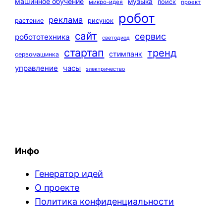
машинное обучение
музыка
поиск
микро-идея
проект
робот
реклама
растение
рисунок
сайт
сервис
робототехника
светодиод
стартап
тренд
стимпанк
сервомашинка
управление
часы
электричество
Инфо
Генератор идей
О проекте
Политика конфиденциальности