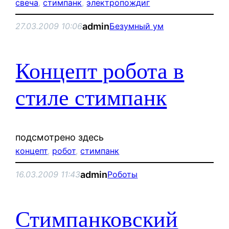
свеча
, 
стимпанк
, 
электропождиг
admin
27.03.2009 10:06
Безумный ум
Концепт робота в
стиле стимпанк
подсмотрено здесь
концепт
, 
робот
, 
стимпанк
admin
16.03.2009 11:43
Роботы
Стимпанковский