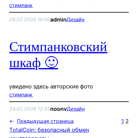
стимпанк
admin
26.02.2009 16:06
Дизайн
Стимпанковский
шкаф 🙂
увидено здесь авторские фото
стимпанк
noonv
24.02.2009 12:35
Дизайн
1
2
←
Предыдущая страница
TotalCoin: безопасный обмен