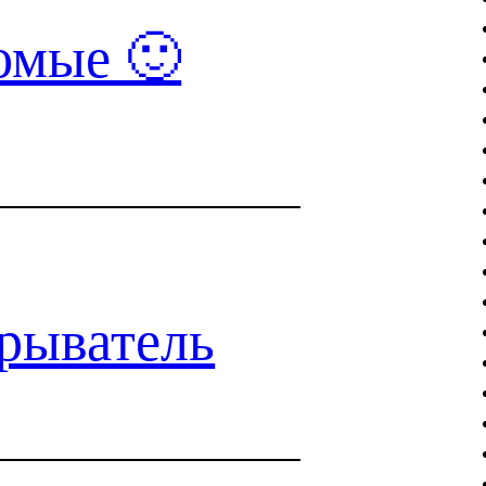
омые 🙂
рыватель