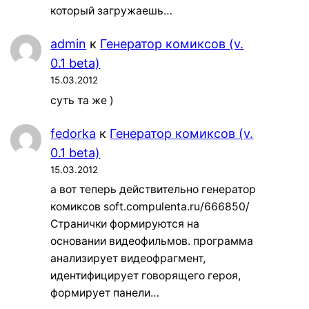
который загружаешь…
admin
к
Генератор комиксов (v.
0.1 beta)
15.03.2012
суть та же )
fedorka
к
Генератор комиксов (v.
0.1 beta)
15.03.2012
а вот теперь действительно генератор
комиксов soft.compulenta.ru/666850/
Странички формируются на
основании видеофильмов. программа
анализирует видеофрагмент,
идентифицирует говорящего героя,
формирует панели…