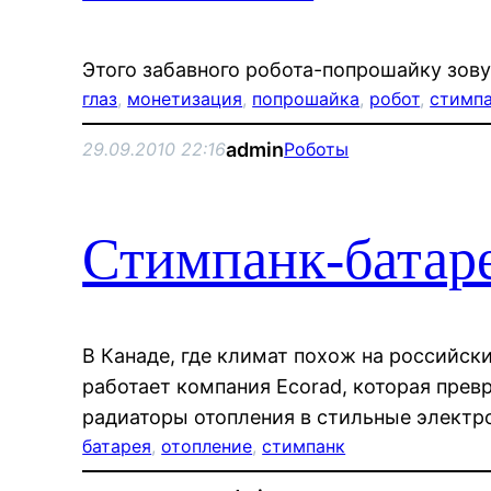
Этого забавного робота-попрошайку зов
глаз
, 
монетизация
, 
попрошайка
, 
робот
, 
стимп
admin
29.09.2010 22:16
Роботы
Стимпанк-батар
В Канаде, где климат похож на российск
работает компания Ecorad, которая прев
радиаторы отопления в стильные электр
батарея
, 
отопление
, 
стимпанк