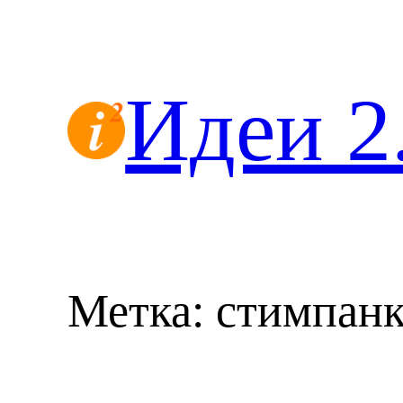
Перейти
к
содержимому
Идеи 2
Метка:
стимпан