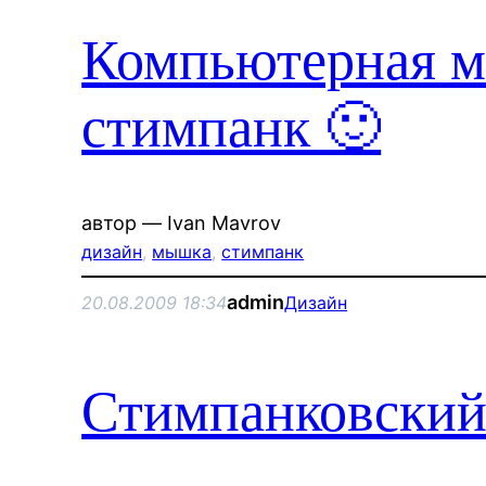
Компьютерная м
стимпанк 🙂
автор — Ivan Mavrov
дизайн
, 
мышка
, 
стимпанк
admin
20.08.2009 18:34
Дизайн
Стимпанковский