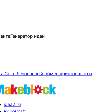
оекте
Генератор идей
talCoin: безопасный обмен криптовалюты
idea2.ru
RoboCraft