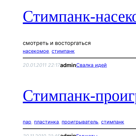
Стимпанк-насек
смотреть и восторгаться
насекомое
, 
стимпанк
admin
20.01.2011 22:17
Свалка идей
Стимпанк-проиг
пар
, 
пластинка
, 
проигрыватель
, 
стимпанк
admin
30.11.2010 21:45
Гаджеты