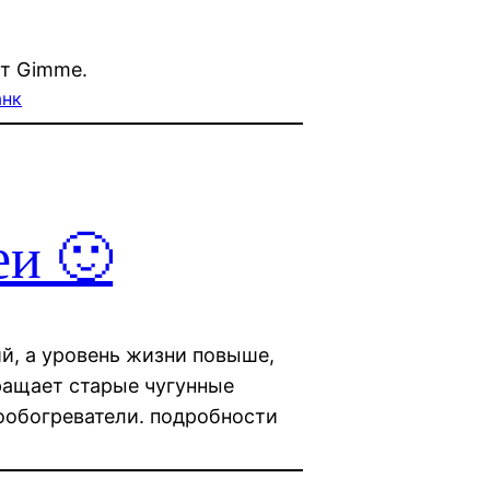
ут Gimme.
анк
еи 🙂
ий, а уровень жизни повыше,
ращает старые чугунные
ообогреватели. подробности