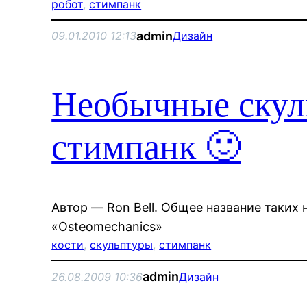
робот
, 
стимпанк
admin
09.01.2010 12:13
Дизайн
Необычные скул
стимпанк 🙂
Автор — Ron Bell. Общее название таких
«Osteomechanics»
кости
, 
скульптуры
, 
стимпанк
admin
26.08.2009 10:36
Дизайн