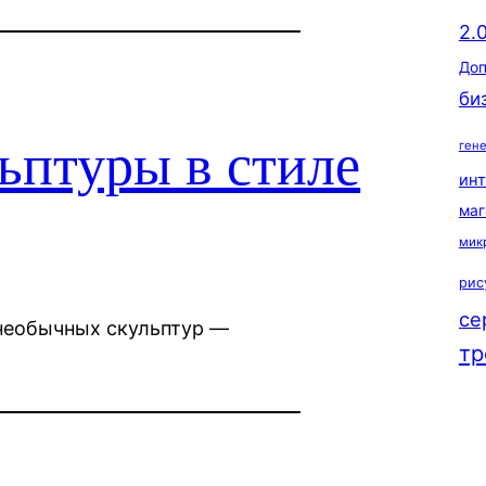
2.
Доп
би
ьптуры в стиле
ген
ин
маг
мик
рис
се
 необычных скульптур —
тр