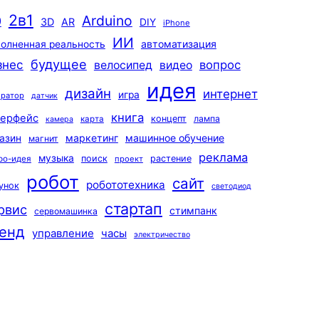
2в1
Arduino
0
3D
AR
DIY
iPhone
ИИ
автоматизация
олненная реальность
будущее
знес
вопрос
велосипед
видео
идея
дизайн
интернет
игра
ератор
датчик
книга
терфейс
концепт
лампа
карта
камера
маркетинг
машинное обучение
азин
магнит
реклама
музыка
поиск
растение
ро-идея
проект
робот
сайт
робототехника
унок
светодиод
стартап
рвис
стимпанк
сервомашинка
енд
управление
часы
электричество