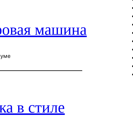
ровая машина
руме
а в стиле