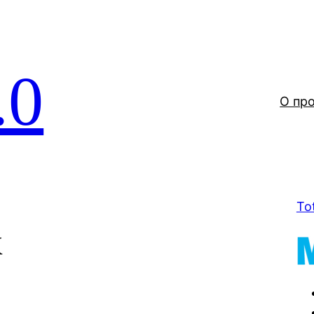
.0
О пр
To
к