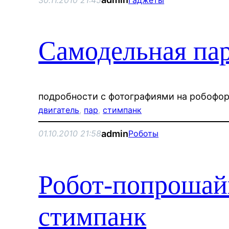
Самодельная па
подробности с фотографиями на робофо
двигатель
, 
пар
, 
стимпанк
admin
01.10.2010 21:58
Роботы
Робот-попрошайк
стимпанк