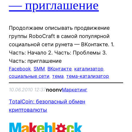
— приглашение
Продолжаем описывать продвижение
группы RoboCraft в самой популярной
социальной сети рунета — ВКонтакте. 1.
Часть: Начало 2. Часть: Проблемы 3.
Часть: приглашение
Facebook
, 
SMM
, 
ВКонтакте
, 
катализатор
, 
социальные сети
, 
тема
, 
тема-катализатор
noonv
10.06.2010 12:37
Маркетинг
TotalCoin: безопасный обмен
криптовалюты