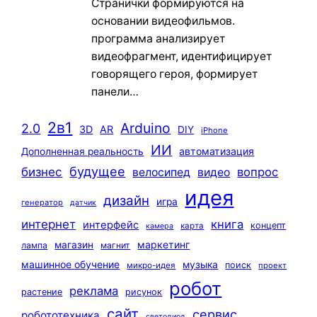
Странички формируются на
основании видеофильмов.
программа анализирует
видеофрагмент, идентифицирует
говорящего героя, формирует
панели…
2в1
Arduino
2.0
3D
AR
DIY
iPhone
ИИ
автоматизация
Дополненная реальность
будущее
бизнес
вопрос
велосипед
видео
идея
дизайн
игра
генератор
датчик
интернет
книга
интерфейс
концепт
карта
камера
маркетинг
магазин
лампа
магнит
машинное обучение
музыка
поиск
микро-идея
проект
робот
реклама
растение
рисунок
сайт
сервис
робототехника
светодиод