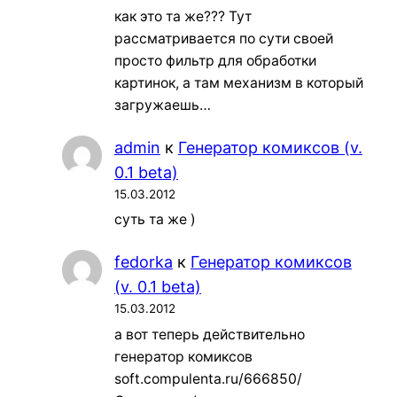
как это та же??? Тут
рассматривается по сути своей
просто фильтр для обработки
картинок, а там механизм в который
загружаешь…
admin
к
Генератор комиксов (v.
0.1 beta)
15.03.2012
суть та же )
fedorka
к
Генератор комиксов
(v. 0.1 beta)
15.03.2012
а вот теперь действительно
генератор комиксов
soft.compulenta.ru/666850/