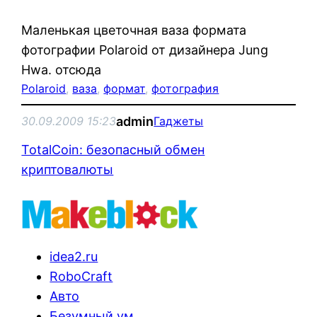
Маленькая цветочная ваза формата
фотографии Polaroid от дизайнера Jung
Hwa. отсюда
Polaroid
, 
ваза
, 
формат
, 
фотография
admin
30.09.2009 15:23
Гаджеты
TotalCoin: безопасный обмен
криптовалюты
idea2.ru
RoboCraft
Авто
Безумный ум