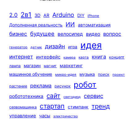
2в1
Arduino
2.0
3D
AR
DIY
iPhone
ИИ
автоматизация
Дополненная реальность
будущее
бизнес
вопрос
велосипед
видео
идея
дизайн
игра
генератор
датчик
интернет
книга
интерфейс
концепт
карта
камера
маркетинг
магазин
лампа
магнит
машинное обучение
музыка
поиск
микро-идея
проект
робот
реклама
растение
рисунок
сайт
сервис
робототехника
светодиод
стартап
тренд
стимпанк
сервомашинка
управление
часы
электричество