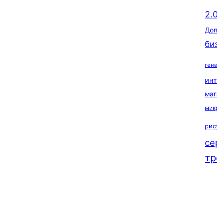
2.
Доп
би
ген
ин
маг
мик
рис
се
тр