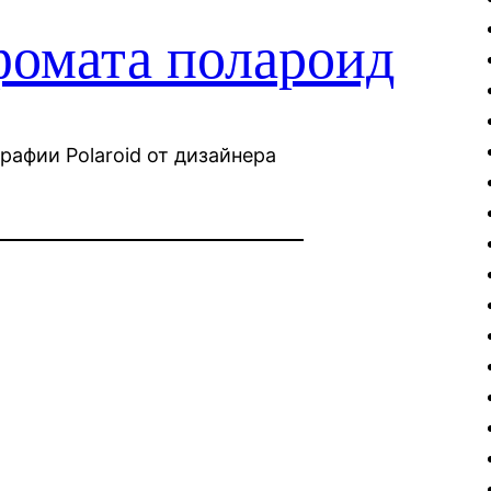
фомата полароид
рафии Polaroid от дизайнера