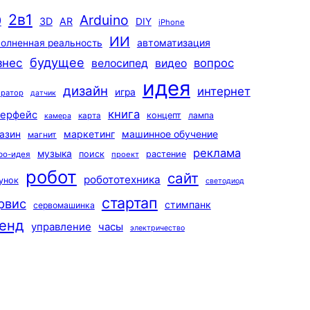
2в1
Arduino
0
3D
AR
DIY
iPhone
ИИ
автоматизация
олненная реальность
будущее
знес
вопрос
велосипед
видео
идея
дизайн
интернет
игра
ератор
датчик
книга
терфейс
концепт
лампа
карта
камера
маркетинг
машинное обучение
азин
магнит
реклама
музыка
поиск
растение
ро-идея
проект
робот
сайт
робототехника
унок
светодиод
стартап
рвис
стимпанк
сервомашинка
енд
управление
часы
электричество