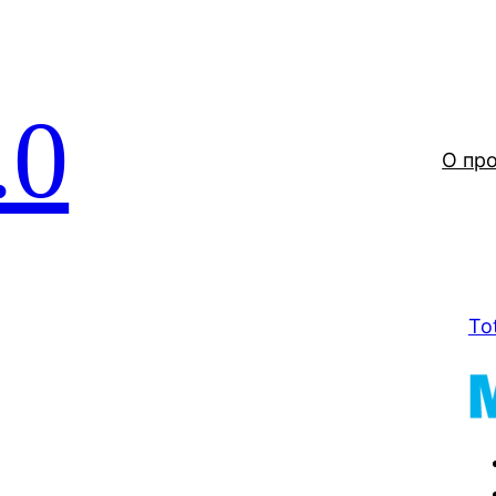
.0
О пр
To