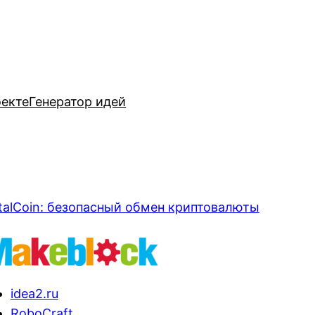
оекте
Генератор идей
talCoin: безопасный обмен криптовалюты
idea2.ru
RoboCraft