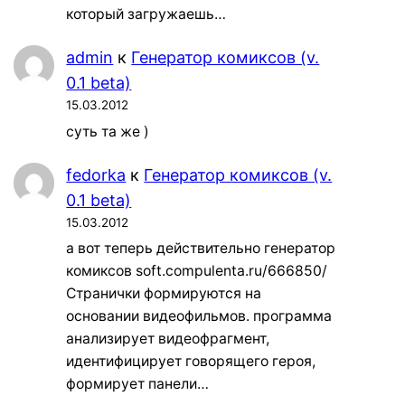
который загружаешь…
admin
к
Генератор комиксов (v.
0.1 beta)
15.03.2012
суть та же )
fedorka
к
Генератор комиксов (v.
0.1 beta)
15.03.2012
а вот теперь действительно генератор
комиксов soft.compulenta.ru/666850/
Странички формируются на
основании видеофильмов. программа
анализирует видеофрагмент,
идентифицирует говорящего героя,
формирует панели…