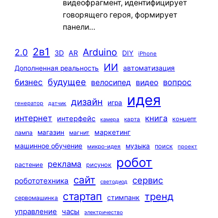
видеофрагмент, идентифицирует
говорящего героя, формирует
панели…
2в1
Arduino
2.0
3D
AR
DIY
iPhone
ИИ
автоматизация
Дополненная реальность
будущее
бизнес
вопрос
велосипед
видео
идея
дизайн
игра
генератор
датчик
интернет
книга
интерфейс
концепт
карта
камера
маркетинг
магазин
лампа
магнит
машинное обучение
музыка
поиск
микро-идея
проект
робот
реклама
растение
рисунок
сайт
сервис
робототехника
светодиод
стартап
тренд
стимпанк
сервомашинка
управление
часы
электричество