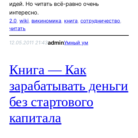
идей. Но читать всё-равно очень
интересно.
2.0
, 
wiki
, 
викиномика
, 
книга
, 
сотрудничество
, 
читать
admin
12.05.2011 21:43
Умный ум
Книга — Как
зарабатывать деньги
без стартового
капитала