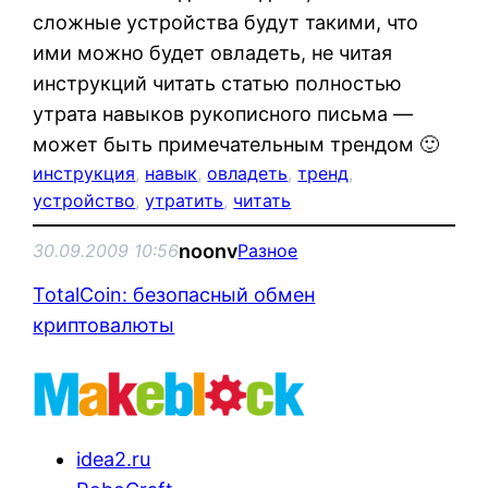
сложные устройства будут такими, что
ими можно будет овладеть, не читая
инструкций читать статью полностью
утрата навыков рукописного письма —
может быть примечательным трендом 🙂
инструкция
, 
навык
, 
овладеть
, 
тренд
, 
устройство
, 
утратить
, 
читать
noonv
30.09.2009 10:56
Разное
TotalCoin: безопасный обмен
криптовалюты
idea2.ru