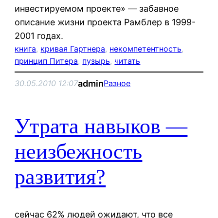
инвестируемом проекте» — забавное
описание жизни проекта Рамблер в 1999-
2001 годах.
книга
, 
кривая Гартнера
, 
некомпетентность
, 
принцип Питера
, 
пузырь
, 
читать
admin
30.05.2010 12:07
Разное
Утрата навыков —
неизбежность
развития?
сейчас 62% людей ожидают, что все