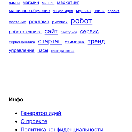
маркетинг
магазин
лампа
магнит
машинное обучение
музыка
поиск
микро-идея
проект
робот
реклама
растение
рисунок
сайт
сервис
робототехника
светодиод
стартап
тренд
стимпанк
сервомашинка
управление
часы
электричество
Инфо
Генератор идей
О проекте
Политика конфиденциальности