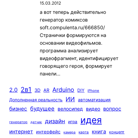
15.03.2012
а вот теперь действительно
генератор комиксов
soft.compulenta.ru/666850/
Странички формируются на
основании видеофильмов.
программа анализирует
видеофрагмент, идентифицирует
говорящего героя, формирует
панели…
2в1
Arduino
2.0
3D
AR
DIY
iPhone
ИИ
автоматизация
Дополненная реальность
будущее
бизнес
вопрос
велосипед
видео
идея
дизайн
игра
генератор
датчик
интернет
книга
интерфейс
концепт
карта
камера