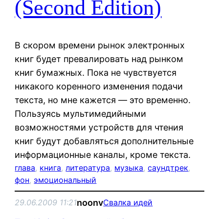
(Second Edition)
В скором времени рынок электронных
книг будет превалировать над рынком
книг бумажных. Пока не чувствуется
никакого коренного изменения подачи
текста, но мне кажется — это временно.
Пользуясь мультимедийными
возможностями устройств для чтения
книг будут добавляться дополнительные
информационные каналы, кроме текста.
глава
, 
книга
, 
литература
, 
музыка
, 
саундтрек
, 
фон
, 
эмоциональный
noonv
29.06.2009 11:21
Свалка идей