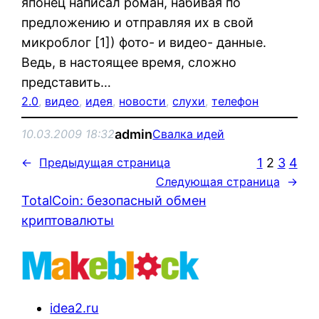
японец написал роман, набивая по
предложению и отправляя их в свой
микроблог [1]) фото- и видео- данные.
Ведь, в настоящее время, сложно
представить…
2.0
, 
видео
, 
идея
, 
новости
, 
слухи
, 
телефон
admin
10.03.2009 18:32
Свалка идей
1
2
3
4
←
Предыдущая страница
Следующая страница
→
TotalCoin: безопасный обмен
криптовалюты
idea2.ru