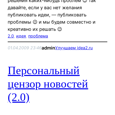
решения каких-нибудь проблем 😉 так
давайте, если у вас нет желания
публиковать идеи, — публиковать
проблемы 😉 и мы будем совместно и
креативно их решать 😉
2.0
, 
идея
, 
проблема
admin
01.04.2009 23:46
Улучшаем idea2.ru
Персональный
цензор новостей
(2.0)