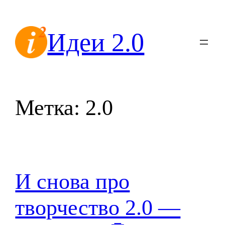
Перейти
к
Идеи 2.0
содержимому
Метка:
2.0
И снова про
творчество 2.0 —