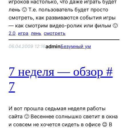
игроков настолько, что даже играть будет
лень 🙂 Т.е. пользователь будет просто
смотреть, как развиваются события игры
— как смотрим видео-ролик или фильм 🙂
2.0
, 
игра
, 
лень
, 
смотреть
admin
06.04.2009 12:16
Безумный ум
7 неделя — обзор #
7
И вот прошла седьмая неделя работы
сайта 🙂 Весеннее солнышко светит в окна
и совсем не хочется сидеть в офисе 😉 В