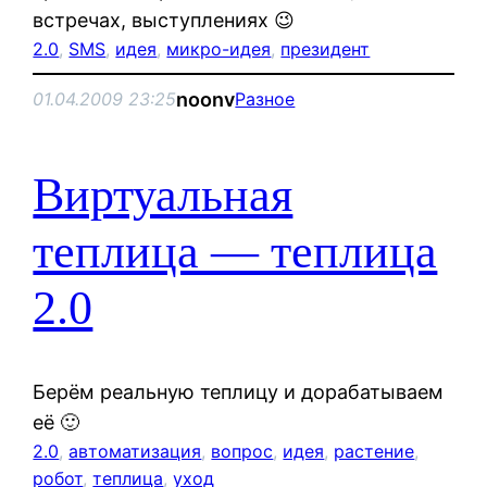
встречах, выступлениях 😉
2.0
, 
SMS
, 
идея
, 
микро-идея
, 
президент
noonv
01.04.2009 23:25
Разное
Виртуальная
теплица — теплица
2.0
Берём реальную теплицу и дорабатываем
её 🙂
2.0
, 
автоматизация
, 
вопрос
, 
идея
, 
растение
, 
робот
, 
теплица
, 
уход