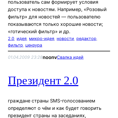
пользователь сам формирует условия
доступа к новостям. Например, «Розовый
фильтр» для новостей — пользователю
показываются только хорошие новости;
«готический фильтр» и др.
2.0
, 
идея
, 
микро-идея
, 
новости
, 
редактор
, 
фильтр
, 
цензура
noonv
01.04.2009 23:28
Свалка идей
Президент 2.0
граждане страны SMS-голосованием
определяют о чём и как будет говорить
президент страны на заседаниях,