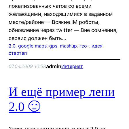
локализованных чатов со всеми
желающими, находящимися в заданном
месте/районе — Всякие IM роботы,
обновление через twitter — Вне сомнения,
сервис должен быть…
2.0
, 
google maps
, 
gps
, 
mashup
, 
гео-
, 
идея
, 
стартап
admin
07.04.2009 10:58
Интернет
И ещё пример лени
2.0 🙂
Здесь уже упоминалось о лени 2.0 на