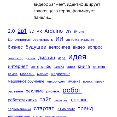
видеофрагмент, идентифицирует
говорящего героя, формирует
панели…
2в1
Arduino
2.0
3D
AR
DIY
iPhone
ИИ
автоматизация
Дополненная реальность
будущее
бизнес
вопрос
велосипед
видео
идея
дизайн
игра
генератор
датчик
интернет
книга
интерфейс
концепт
карта
камера
маркетинг
магазин
лампа
магнит
машинное обучение
музыка
поиск
микро-идея
проект
робот
реклама
растение
рисунок
сайт
сервис
робототехника
светодиод
стартап
тренд
стимпанк
сервомашинка
управление
часы
электричество