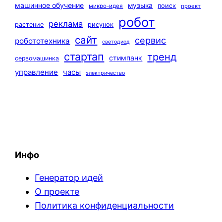
машинное обучение
музыка
поиск
микро-идея
проект
робот
реклама
растение
рисунок
сайт
сервис
робототехника
светодиод
стартап
тренд
стимпанк
сервомашинка
управление
часы
электричество
Инфо
Генератор идей
О проекте
Политика конфиденциальности