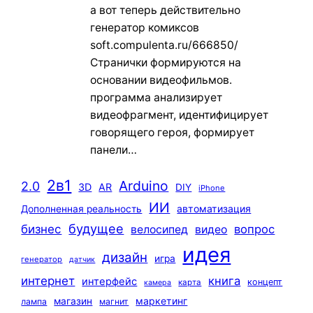
а вот теперь действительно
генератор комиксов
soft.compulenta.ru/666850/
Странички формируются на
основании видеофильмов.
программа анализирует
видеофрагмент, идентифицирует
говорящего героя, формирует
панели…
2в1
Arduino
2.0
3D
AR
DIY
iPhone
ИИ
автоматизация
Дополненная реальность
будущее
бизнес
вопрос
велосипед
видео
идея
дизайн
игра
генератор
датчик
интернет
книга
интерфейс
концепт
карта
камера
маркетинг
магазин
лампа
магнит