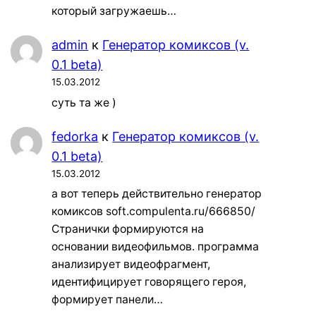
который загружаешь…
admin
к
Генератор комиксов (v.
0.1 beta)
15.03.2012
суть та же )
fedorka
к
Генератор комиксов (v.
0.1 beta)
15.03.2012
а вот теперь действительно генератор
комиксов soft.compulenta.ru/666850/
Странички формируются на
основании видеофильмов. программа
анализирует видеофрагмент,
идентифицирует говорящего героя,
формирует панели…