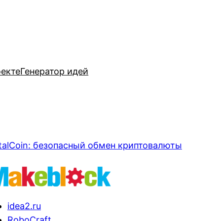
оекте
Генератор идей
talCoin: безопасный обмен криптовалюты
idea2.ru
RoboCraft