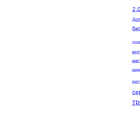
2.
Доп
би
ген
ин
маг
мик
рис
се
тр