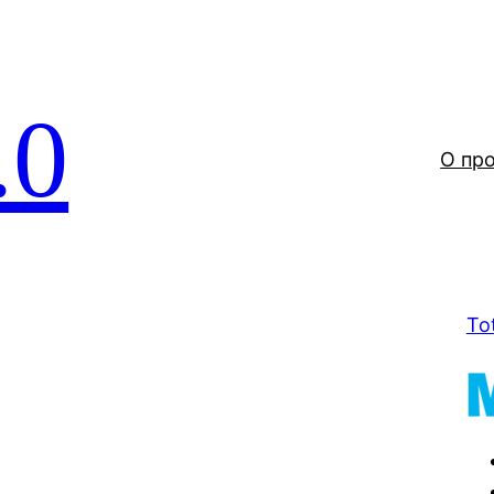
.0
О пр
To