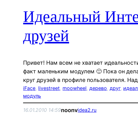
Идеальный Инт
друзей
Привет! Нам всем не хватает идеальност
факт маленьким модулем 🙂 Пока он дел
круг друзей в профиле пользователя. Над
iFace
, 
livestreet
, 
moowheel
, 
дерево
, 
друг
, 
идеа
модуль
noonv
16.01.2010 14:59
idea2.ru