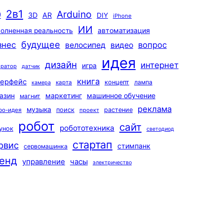
2в1
Arduino
0
3D
AR
DIY
iPhone
ИИ
автоматизация
олненная реальность
будущее
знес
вопрос
велосипед
видео
идея
дизайн
интернет
игра
ератор
датчик
книга
терфейс
концепт
лампа
карта
камера
маркетинг
машинное обучение
азин
магнит
реклама
музыка
поиск
растение
ро-идея
проект
робот
сайт
робототехника
унок
светодиод
стартап
рвис
стимпанк
сервомашинка
енд
управление
часы
электричество