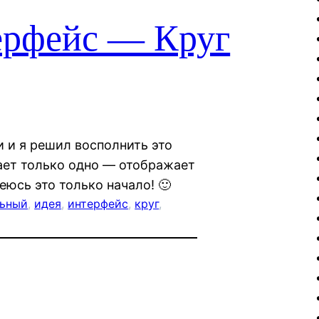
ерфейс — Круг
и и я решил восполнить это
ает только одно — отображает
еюсь это только начало! 🙂
льный
, 
идея
, 
интерфейс
, 
круг
, 