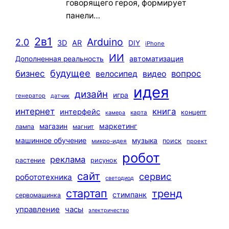
говорящего героя, формирует
панели…
2в1
Arduino
2.0
3D
AR
DIY
iPhone
ИИ
автоматизация
Дополненная реальность
будущее
бизнес
вопрос
велосипед
видео
идея
дизайн
игра
генератор
датчик
интернет
книга
интерфейс
концепт
карта
камера
маркетинг
магазин
лампа
магнит
машинное обучение
музыка
поиск
микро-идея
проект
робот
реклама
растение
рисунок
сайт
сервис
робототехника
светодиод
стартап
тренд
стимпанк
сервомашинка
управление
часы
электричество