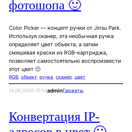
фотошопа 🙂
Color Picker — концепт ручки от Jinsu Park.
Используя сканер, эта необычная ручка
определяет цвет объекта, а затем
смешивая краски из RGB-картриджа,
позволяет самостоятельно воспроизвести
этот цвет 🙂
RGB
, 
объект
, 
ручка
, 
сканер
, 
цвет
admin
14.08.2009 15:58
Гаджеты
Конвертация IP-
адресов в цвет 🙂