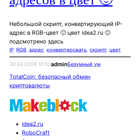
Небольшой скрипт, конвертирующий IP-
адрес в RGB-цвет 🙂 цвет idea2.ru 🙂
подсмотрено здесь
IP
, 
RGB
, 
адрес
, 
конвертировать
, 
скрипт
, 
цвет
admin
30.04.2009 10:50
Безумный ум
TotalCoin: безопасный обмен
криптовалюты
idea2.ru
RoboCraft