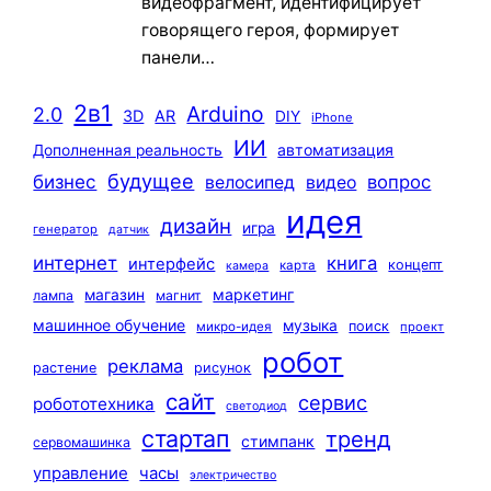
видеофрагмент, идентифицирует
говорящего героя, формирует
панели…
2в1
Arduino
2.0
3D
AR
DIY
iPhone
ИИ
автоматизация
Дополненная реальность
будущее
бизнес
вопрос
велосипед
видео
идея
дизайн
игра
генератор
датчик
интернет
книга
интерфейс
концепт
карта
камера
маркетинг
магазин
лампа
магнит
машинное обучение
музыка
поиск
микро-идея
проект
робот
реклама
растение
рисунок
сайт
сервис
робототехника
светодиод
стартап
тренд
стимпанк
сервомашинка
управление
часы
электричество