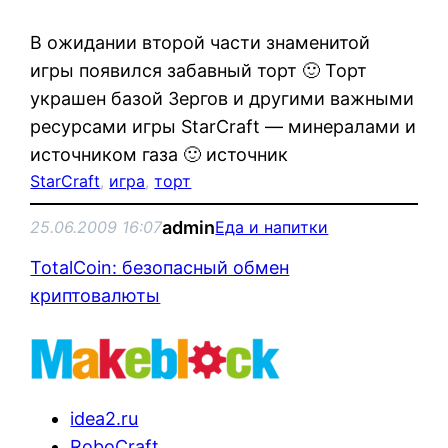
В ожидании второй части знаменитой
игры появился забавный торт 🙂 Торт
украшен базой Зергов и другими важными
ресурсами игры StarCraft — минералами и
источником газа 🙂 источник
StarCraft
, 
игра
, 
торт
admin
25.06.2009 16:07
Еда и напитки
TotalCoin: безопасный обмен
криптовалюты
idea2.ru
RoboCraft