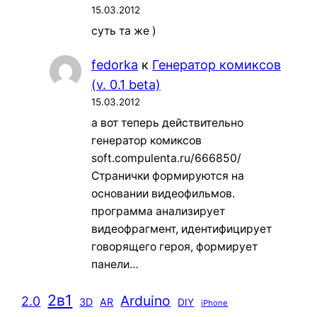
15.03.2012
суть та же )
fedorka
к
Генератор комиксов
(v. 0.1 beta)
15.03.2012
а вот теперь действительно
генератор комиксов
soft.compulenta.ru/666850/
Странички формируются на
основании видеофильмов.
программа анализирует
видеофрагмент, идентифицирует
говорящего героя, формирует
панели…
2в1
Arduino
2.0
3D
AR
DIY
iPhone