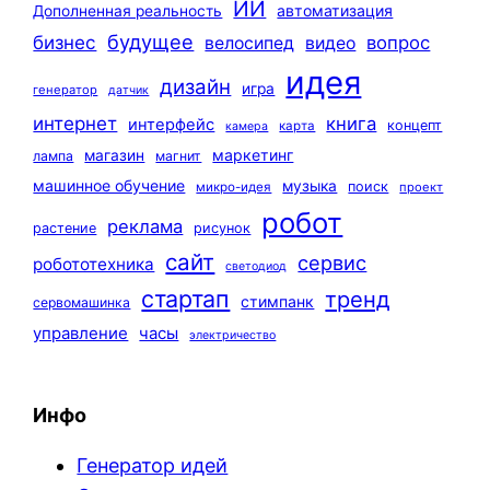
ИИ
автоматизация
Дополненная реальность
будущее
бизнес
вопрос
велосипед
видео
идея
дизайн
игра
генератор
датчик
интернет
книга
интерфейс
концепт
карта
камера
маркетинг
магазин
лампа
магнит
машинное обучение
музыка
поиск
микро-идея
проект
робот
реклама
растение
рисунок
сайт
сервис
робототехника
светодиод
стартап
тренд
стимпанк
сервомашинка
управление
часы
электричество
Инфо
Генератор идей