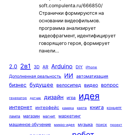
soft.compulenta.ru/666850/
Странички формируются на
основании видеофильмов.
программа анализирует
видеофрагмент, идентифицирует
говорящего героя, формирует
панели…
2в1
Arduino
2.0
3D
AR
DIY
iPhone
ИИ
автоматизация
Дополненная реальность
будущее
бизнес
вопрос
велосипед
видео
идея
дизайн
игра
генератор
датчик
интернет
книга
интерфейс
концепт
карта
камера
маркетинг
магазин
лампа
магнит
машинное обучение
музыка
поиск
микро-идея
проект
робот