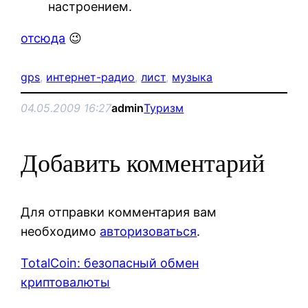
настроением.
отсюда
😉
gps
, 
интернет-радио
, 
лист
, 
музыка
04.05.2009 16:27
admin
Туризм
Добавить комментарий
Для отправки комментария вам
необходимо
авторизоваться
.
TotalCoin: безопасный обмен
криптовалюты