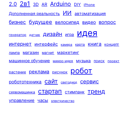
2в1
Arduino
2.0
3D
AR
DIY
iPhone
ИИ
автоматизация
Дополненная реальность
будущее
бизнес
вопрос
велосипед
видео
идея
дизайн
игра
генератор
датчик
интернет
книга
интерфейс
концепт
карта
камера
маркетинг
магазин
лампа
магнит
машинное обучение
музыка
поиск
микро-идея
проект
робот
реклама
растение
рисунок
сайт
сервис
робототехника
светодиод
стартап
тренд
стимпанк
сервомашинка
управление
часы
электричество