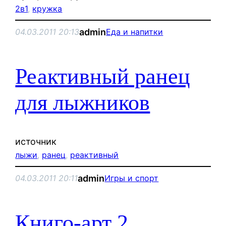
2в1
, 
кружка
admin
04.03.2011 20:13
Еда и напитки
Реактивный ранец
для лыжников
источник
лыжи
, 
ранец
, 
реактивный
admin
04.03.2011 20:11
Игры и спорт
Книго-арт 2