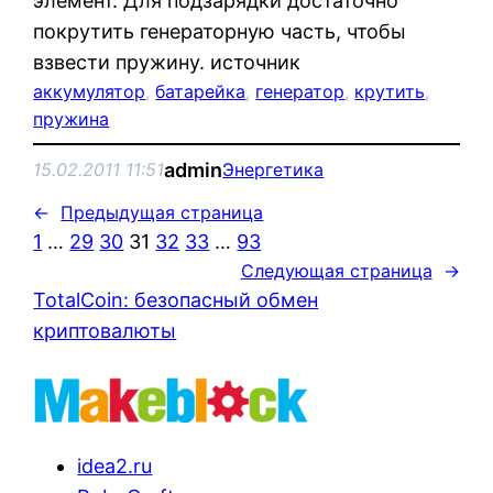
элемент. Для подзарядки достаточно
покрутить генераторную часть, чтобы
взвести пружину. источник
аккумулятор
, 
батарейка
, 
генератор
, 
крутить
, 
пружина
admin
15.02.2011 11:51
Энергетика
←
Предыдущая страница
1
…
29
30
31
32
33
…
93
Следующая страница
→
TotalCoin: безопасный обмен
криптовалюты
idea2.ru