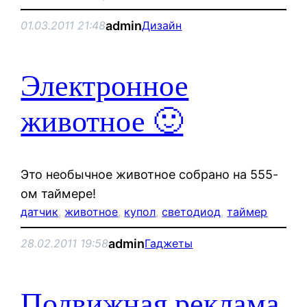
admin
01.03.2011 21:48
Дизайн
Электронное
животное 🙂
Это необычное животное собрано на 555-
ом таймере!
датчик
, 
животное
, 
купол
, 
светодиод
, 
таймер
admin
28.02.2011 19:58
Гаджеты
Подвижная реклама