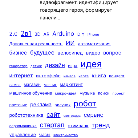
видеофрагмент, идентифицирует
говорящего героя, формирует
панели…
2в1
Arduino
2.0
3D
AR
DIY
iPhone
ИИ
автоматизация
Дополненная реальность
будущее
бизнес
вопрос
велосипед
видео
идея
дизайн
игра
генератор
датчик
интернет
книга
интерфейс
концепт
карта
камера
маркетинг
магазин
лампа
магнит
машинное обучение
музыка
поиск
микро-идея
проект
робот
реклама
растение
рисунок
сайт
сервис
робототехника
светодиод
стартап
тренд
стимпанк
сервомашинка
управление
часы
электричество