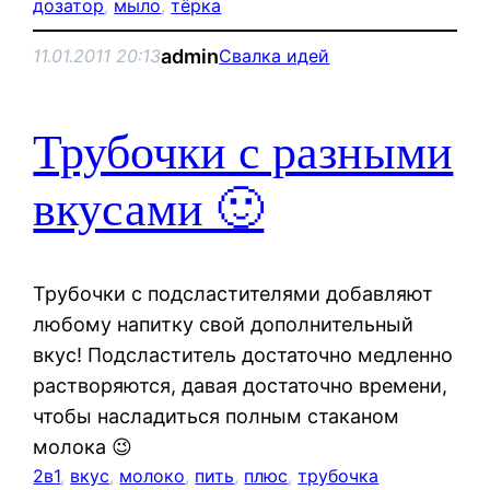
дозатор
, 
мыло
, 
тёрка
admin
11.01.2011 20:13
Свалка идей
Трубочки с разными
вкусами 🙂
Трубочки с подсластителями добавляют
любому напитку свой дополнительный
вкус! Подсластитель достаточно медленно
растворяются, давая достаточно времени,
чтобы насладиться полным стаканом
молока 😉
2в1
, 
вкус
, 
молоко
, 
пить
, 
плюс
, 
трубочка