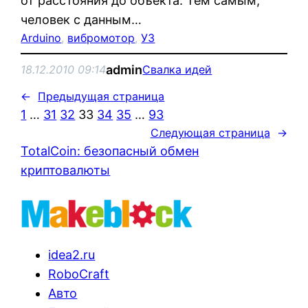
от расстояния до объекта. Тем самым,
человек с данным…
Arduino
, 
вибромотор
, 
УЗ
admin
18.12.2010 09:14
Свалка идей
←
Предыдущая страница
1
…
31
32
33
34
35
…
93
Следующая страница
→
TotalCoin: безопасный обмен
криптовалюты
idea2.ru
RoboCraft
Авто