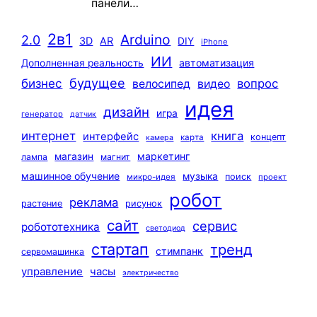
панели…
2в1
Arduino
2.0
3D
AR
DIY
iPhone
ИИ
автоматизация
Дополненная реальность
будущее
бизнес
вопрос
велосипед
видео
идея
дизайн
игра
генератор
датчик
интернет
книга
интерфейс
концепт
карта
камера
маркетинг
магазин
лампа
магнит
машинное обучение
музыка
поиск
микро-идея
проект
робот
реклама
растение
рисунок
сайт
сервис
робототехника
светодиод
стартап
тренд
стимпанк
сервомашинка
управление
часы
электричество