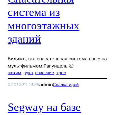
система из
многоэтажных
зданий
Видимо, эта спасательная система навеяна
мультфильмом Рапунцель 🙂
зажим
, 
рука
, 
спасение
, 
трос
admin
04.01.2011 14:38
Свалка идей
Segway на базе