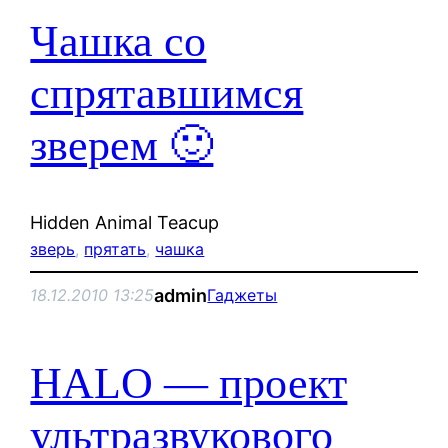
Чашка со
спрятавшимся
зверем 🙂
Hidden Animal Teacup
зверь
, 
прятать
, 
чашка
admin
18.12.2010 13:25
Гаджеты
HALO — проект
ультразвукового