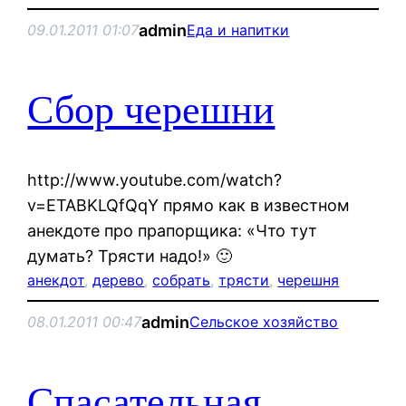
admin
09.01.2011 01:07
Еда и напитки
Сбор черешни
http://www.youtube.com/watch?
v=ETABKLQfQqY прямо как в известном
анекдоте про прапорщика: «Что тут
думать? Трясти надо!» 🙂
анекдот
, 
дерево
, 
собрать
, 
трясти
, 
черешня
admin
08.01.2011 00:47
Сельское хозяйство
Спасательная