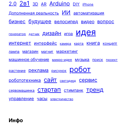
2в1
Arduino
2.0
3D
AR
DIY
iPhone
ИИ
автоматизация
Дополненная реальность
будущее
бизнес
вопрос
велосипед
видео
идея
дизайн
игра
генератор
датчик
интернет
книга
интерфейс
концепт
карта
камера
маркетинг
магазин
лампа
магнит
машинное обучение
музыка
поиск
микро-идея
проект
робот
реклама
растение
рисунок
сайт
сервис
робототехника
светодиод
стартап
тренд
стимпанк
сервомашинка
управление
часы
электричество
Инфо