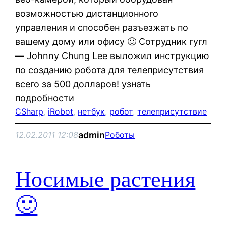
возможностью дистанционного
управления и способен разъезжать по
вашему дому или офису 🙂 Сотрудник гугл
— Johnny Chung Lee выложил инструкцию
по созданию робота для телеприсутствия
всего за 500 долларов! узнать
подробности
CSharp
, 
iRobot
, 
нетбук
, 
робот
, 
телеприсутствие
admin
12.02.2011 12:08
Роботы
Носимые растения
🙂