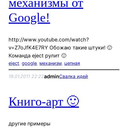
механизмы от
Google!
http://www.youtube.com/watch?
v=Z7oJfK4E7RY Обожаю такие штуки! 🙂
Команда eject рулит 🙂
eject
, 
google
, 
механизм
, 
цепная
admin
19.01.2011 22:22
Свалка идей
Книго-арт 🙂
другие примеры