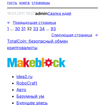
гнуть
, 
книга
, 
страницы
admin
19.01.2011 10:07
Свалка идей
←
Предыдущая страница
1
…
30
31
32
33
34
…
93
Следующая страница
→
TotalCoin: безопасный обмен
криптовалюты
idea2.ru
RoboCraft
Авто
Безумный ум
Будущее здесь