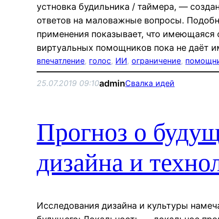
устновка будильника / таймера, — созда
ответов на маловажные вопросы. Подобн
применения показывает, что имеющаяся
виртуальных помощников пока не даёт 
впечатление
, 
голос
, 
ИИ
, 
ограничение
, 
помощн
admin
25.07.2019 09:10
Свалка идей
Прогноз о буду
дизайна и техно
Исследования дизайна и культуры наме