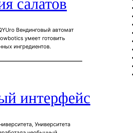
ия салатов
BQYUro Вендинговый автомат
howbotics умеет готовить
нных ингредиентов.
ый интерфейс
ниверситета, Университета
зработала необычный