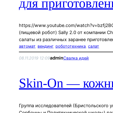
для приготовлен
https://www.youtube.com/watch?v=bzfj2
(пищевой робот) Sally 2.0 от компании C
салаты из различных заранее приготовле
автомат
, 
вендинг
, 
робототехника
, 
салат
admin
08.11.2019 12:09
Свалка идей
Skin-On — кожн
Группа исследователей (Бристольского у
Сорбонны и Политехнической школы) ра