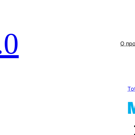
.0
О пр
To