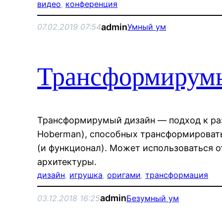
видео
, 
конференция
admin
07.02.2019 07:54
Умный ум
Трансформирум
Трансформирумый дизайн — подход к ра
Hoberman), способных трансформироват
(и функционал). Может использоваться о
архитектуры.
дизайн
, 
игрушка
, 
оригами
, 
трансформация
admin
03.12.2018 16:25
Безумный ум