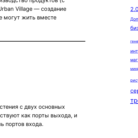
изводство продуктов (с
rban Village — создание
2.
е могут жить вместе
Доп
би
ген
ин
маг
мик
рис
се
тр
стения с двух основных
ствуют как порты выхода, и
ль портов входа.