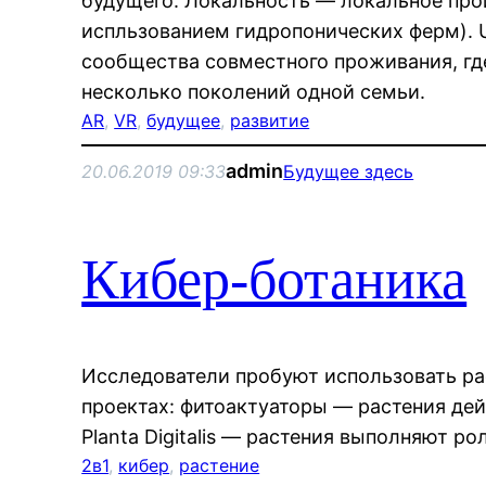
будущего: Локальность — локальное про
испльзованием гидропонических ферм). U
сообщества совместного проживания, гд
несколько поколений одной семьи.
AR
, 
VR
, 
будущее
, 
развитие
admin
20.06.2019 09:33
Будущее здесь
Кибер-ботаника
Исследователи пробуют использовать ра
проектах: фитоактуаторы — растения дей
Planta Digitalis — растения выполняют ро
2в1
, 
кибер
, 
растение