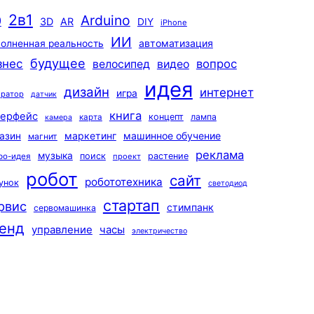
2в1
Arduino
0
3D
AR
DIY
iPhone
ИИ
автоматизация
олненная реальность
будущее
знес
вопрос
велосипед
видео
идея
дизайн
интернет
игра
ератор
датчик
книга
терфейс
концепт
лампа
карта
камера
маркетинг
машинное обучение
азин
магнит
реклама
музыка
поиск
растение
ро-идея
проект
робот
сайт
робототехника
унок
светодиод
стартап
рвис
стимпанк
сервомашинка
енд
управление
часы
электричество