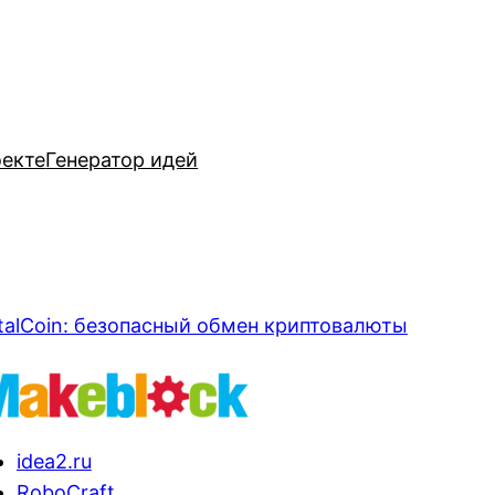
оекте
Генератор идей
talCoin: безопасный обмен криптовалюты
idea2.ru
RoboCraft