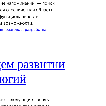
ние напоминаний, — поиск
ая ограниченная область
 функциональность
им возможности…
ик
, 
разговор
, 
разработка
щем развитии
логий
чают следующие тренды