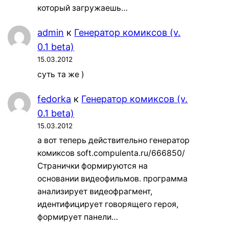
который загружаешь…
admin
к
Генератор комиксов (v.
0.1 beta)
15.03.2012
суть та же )
fedorka
к
Генератор комиксов (v.
0.1 beta)
15.03.2012
а вот теперь действительно генератор
комиксов soft.compulenta.ru/666850/
Странички формируются на
основании видеофильмов. программа
анализирует видеофрагмент,
идентифицирует говорящего героя,
формирует панели…