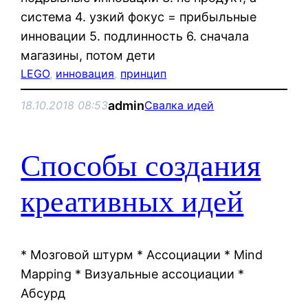
система 4. узкий фокус = прибыльные
инновации 5. подлинность 6. сначала
магазины, потом дети
LEGO
, 
инновация
, 
принцип
admin
18.10.2018 08:53
Свалка идей
Способы создания
креативных идей
* Мозговой штурм * Ассоциации * Mind
Mapping * Визуальные ассоциации *
Абсурд