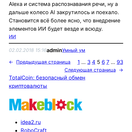
Alexa и система распознавания речи, ну а
дальше колесо AI закрутилось и поехало.
Становится всё более ясно, что внедрение
элементов ИИ будет везде и всюду.
ИИ
admin
02.02.2018 15:16
Умный ум
1
…
3
4
5
6
7
…
93
←
Предыдущая страница
Следующая страница
→
TotalCoin: безопасный обмен
криптовалюты
idea2.ru
RoboCraft