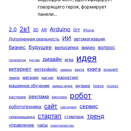
говорящего героя, формирует
панели…
2в1
Arduino
2.0
3D
AR
DIY
iPhone
ИИ
автоматизация
Дополненная реальность
будущее
бизнес
вопрос
велосипед
видео
идея
дизайн
игра
генератор
датчик
интернет
книга
интерфейс
концепт
карта
камера
маркетинг
магазин
лампа
магнит
машинное обучение
музыка
поиск
микро-идея
проект
робот
реклама
растение
рисунок
сайт
сервис
робототехника
светодиод
стартап
тренд
стимпанк
сервомашинка
управление
часы
электричество