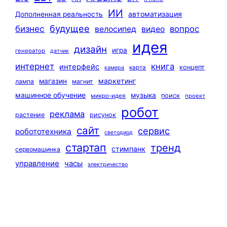
ИИ
автоматизация
Дополненная реальность
будущее
бизнес
вопрос
велосипед
видео
идея
дизайн
игра
генератор
датчик
интернет
книга
интерфейс
концепт
карта
камера
маркетинг
магазин
лампа
магнит
машинное обучение
музыка
поиск
микро-идея
проект
робот
реклама
растение
рисунок
сайт
сервис
робототехника
светодиод
стартап
тренд
стимпанк
сервомашинка
управление
часы
электричество