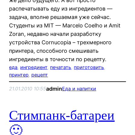
же дело будущего. А вот просто
распечатывать еду из ингредиентов —
задача, вполне решаемая уже сейчас.
Студенты из MIT — Marcelo Coelho и Amit
Zoran, недавно начали разработку
устройства Cornucopia – трехмерного
принтера, способного смешивать
ингредиенты в точности по рецепту.
еда
, 
ингредиент
, 
печатать
, 
приготовить
, 
принтер
, 
рецепт
admin
21.01.2010 10:55
Еда и напитки
Стимпанк-батареи
🙂