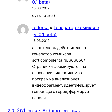
0.1 beta)
15.03.2012
суть та же )
fedorka
к
Генератор комиксов
(v. 0.1 beta)
15.03.2012
а вот теперь действительно
генератор комиксов
soft.compulenta.ru/666850/
Странички формируются на
основании видеофильмов.
программа анализирует
видеофрагмент, идентифицирует
говорящего героя, формирует
панели…
2в1
Arduino
2.0
3D
AR
DIY
iPhone