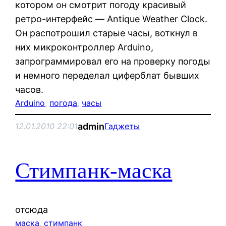
котором он смотрит погоду красивый
ретро-интерфейс — Antique Weather Clock.
Он распотрошил старые часы, воткнул в
них микроконтроллер Arduino,
запрограммировал его на проверку погоды
и немного переделал циферблат бывших
часов.
Arduino
, 
погода
, 
часы
admin
12.01.2010 22:01
Гаджеты
Стимпанк-маска
отсюда
маска
, 
стимпанк