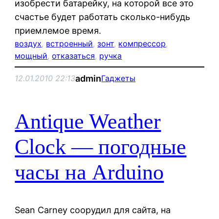
изобрести батарейку, на которой все это
счастье будет работать сколько-нибудь
приемлемое время.
воздух
, 
встроенный
, 
зонт
, 
компрессор
, 
мощный
, 
отказаться
, 
ручка
admin
12.01.2010 22:13
Гаджеты
Antique Weather
Clock — погодные
часы на Arduino
Sean Carney соорудил для сайта, на