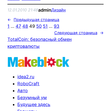
admin
12.01.2010 21:48
Дизайн
←
Предыдущая страница
1
…
47
48
49
50
51
…
93
Следующая страница
→
TotalCoin: безопасный обмен
криптовалюты
idea2.ru
RoboCraft
Авто
Безумный ум
Будущее здесь