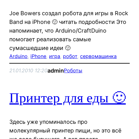
Joe Bowers создал робота для игры в Rock
Band на iPhone 🙂 читать подробности Это
напоминает, что Arduino/CraftDuino
помогает реализовать самые
сумасшедшие идеи 🙂
Arduino
, 
iPhone
, 
игра
, 
робот
, 
сервомашинка
admin
21.01.2010 12:20
Роботы
Принтер для еды 🙂
Здесь уже упоминалось про
молекулярный принтер пищи, но это всё