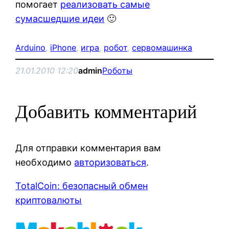
помогает
реализовать самые
сумасшедшие идеи
🙂
Arduino
, 
iPhone
, 
игра
, 
робот
, 
сервомашинка
21.01.2010 12:20
admin
Роботы
Добавить комментарий
Для отправки комментария вам
необходимо
авторизоваться
.
TotalCoin: безопасный обмен
криптовалюты