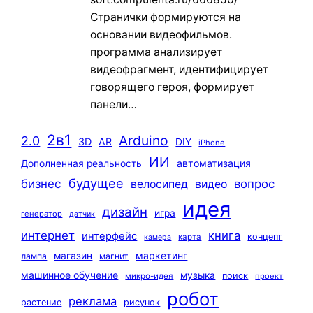
Странички формируются на
основании видеофильмов.
программа анализирует
видеофрагмент, идентифицирует
говорящего героя, формирует
панели…
2в1
Arduino
2.0
3D
AR
DIY
iPhone
ИИ
автоматизация
Дополненная реальность
будущее
бизнес
вопрос
велосипед
видео
идея
дизайн
игра
генератор
датчик
интернет
книга
интерфейс
концепт
карта
камера
маркетинг
магазин
лампа
магнит
машинное обучение
музыка
поиск
микро-идея
проект
робот
реклама
растение
рисунок