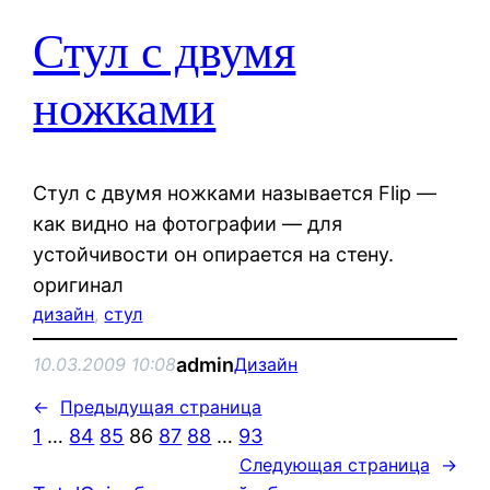
Стул с двумя
ножками
Стул с двумя ножками называется Flip —
как видно на фотографии — для
устойчивости он опирается на стену.
оригинал
дизайн
, 
стул
admin
10.03.2009 10:08
Дизайн
←
Предыдущая страница
1
…
84
85
86
87
88
…
93
Следующая страница
→