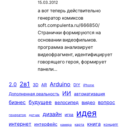
15.03.2012
а вот теперь действительно
генератор комиксов
soft.compulenta.ru/666850/
Странички формируются на
основании видеофильмов.
программа анализирует
видеофрагмент, идентифицирует
говорящего героя, формирует
панели…
2в1
Arduino
2.0
3D
AR
DIY
iPhone
ИИ
автоматизация
Дополненная реальность
будущее
бизнес
вопрос
велосипед
видео
идея
дизайн
игра
генератор
датчик
интернет
книга
интерфейс
концепт
карта
камера