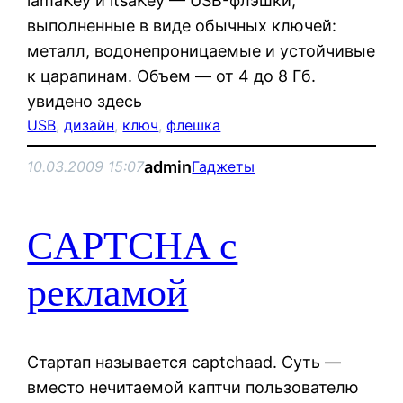
iamaKey и itsaKey — USB-флэшки,
выполненные в виде обычных ключей:
металл, водонепроницаемые и устойчивые
к царапинам. Объем — от 4 до 8 Гб.
увидено здесь
USB
, 
дизайн
, 
ключ
, 
флешка
admin
10.03.2009 15:07
Гаджеты
CAPTCHA с
рекламой
Стартап называется captchaad. Суть —
вместо нечитаемой каптчи пользователю