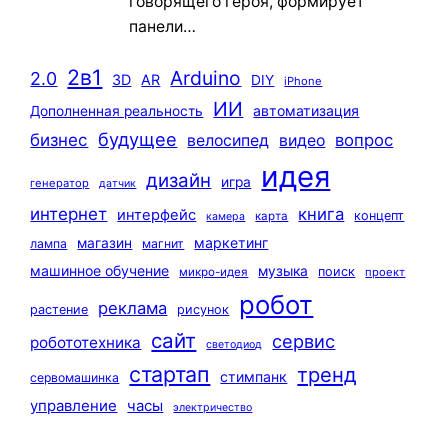
говорящего героя, формирует
панели…
2в1
Arduino
2.0
3D
AR
DIY
iPhone
ИИ
автоматизация
Дополненная реальность
будущее
бизнес
вопрос
велосипед
видео
идея
дизайн
игра
генератор
датчик
интернет
книга
интерфейс
концепт
карта
камера
маркетинг
магазин
лампа
магнит
машинное обучение
музыка
поиск
микро-идея
проект
робот
реклама
растение
рисунок
сайт
сервис
робототехника
светодиод
стартап
тренд
стимпанк
сервомашинка
управление
часы
электричество