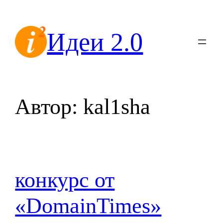
Перейти
к
Идеи 2.0
содержимому
Автор:
kal1sha
конкурс от
«DomainTimes»