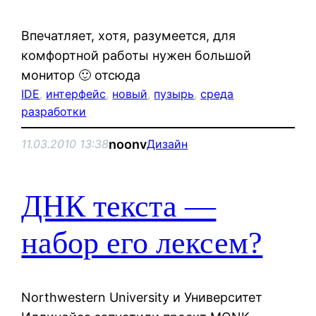
Впечатляет, хотя, разумеется, для
комфортной работы нужен большой
монитор 🙂 отсюда
IDE
, 
интерфейс
, 
новый
, 
пузырь
, 
среда
разработки
noonv
11.03.2010 13:38
Дизайн
ДНК текста —
набор его лексем?
Northwestern University и Университет