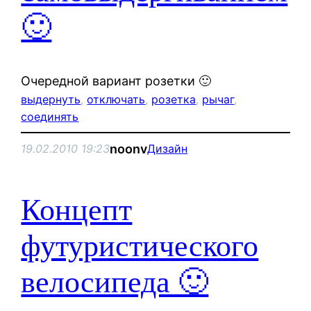
🙂
Очередной вариант розетки 🙂
выдернуть
, 
отключать
, 
розетка
, 
рычаг
, 
соединять
noonv
19.02.2010 19:23
Дизайн
Концепт
футуристического
велосипеда 🙂