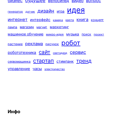
будущее
бизнес
вопрос
велосипед
видео
идея
дизайн
игра
генератор
датчик
интернет
книга
интерфейс
концепт
карта
камера
маркетинг
магазин
лампа
магнит
машинное обучение
музыка
поиск
микро-идея
проект
робот
реклама
растение
рисунок
сайт
сервис
робототехника
светодиод
стартап
тренд
стимпанк
сервомашинка
управление
часы
электричество
Инфо