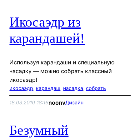
Икосаэдр из
карандашей!
Используя карандаши и специальную
насадку — можно собрать классный
икосаэдр!
икосаэдр
, 
карандаш
, 
насадка
, 
собрать
noonv
18.03.2010 18:16
Дизайн
Безумный