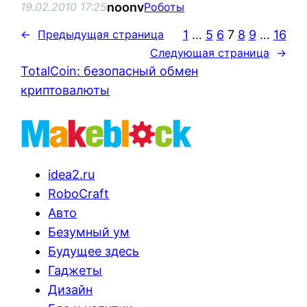
noonv
19.02.2010 17:25
Роботы
1
…
5
6
7
8
9
…
16
←
Предыдущая страница
Следующая страница
→
TotalCoin: безопасный обмен
криптовалюты
idea2.ru
RoboCraft
Авто
Безумный ум
Будущее здесь
Гаджеты
Дизайн