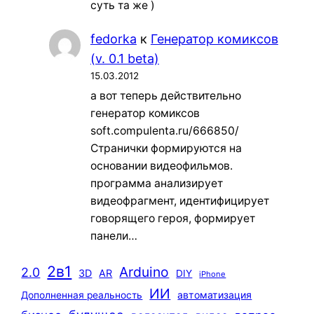
суть та же )
fedorka
к
Генератор комиксов
(v. 0.1 beta)
15.03.2012
а вот теперь действительно
генератор комиксов
soft.compulenta.ru/666850/
Странички формируются на
основании видеофильмов.
программа анализирует
видеофрагмент, идентифицирует
говорящего героя, формирует
панели…
2в1
Arduino
2.0
3D
AR
DIY
iPhone
ИИ
автоматизация
Дополненная реальность