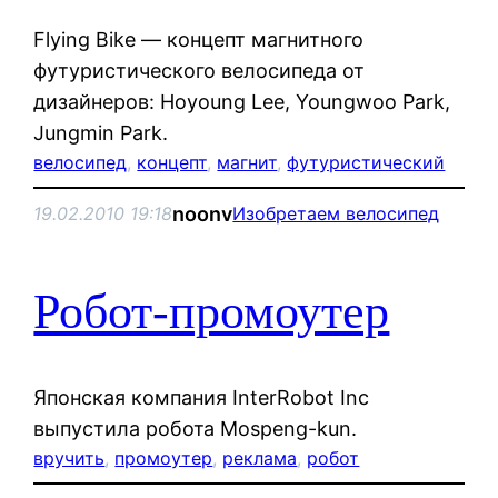
Flying Bike — концепт магнитного
футуристического велосипеда от
дизайнеров: Hoyoung Lee, Youngwoo Park,
Jungmin Park.
велосипед
, 
концепт
, 
магнит
, 
футуристический
noonv
19.02.2010 19:18
Изобретаем велосипед
Робот-промоутер
Японская компания InterRobot Inc
выпустила робота Mospeng-kun.
вручить
, 
промоутер
, 
реклама
, 
робот