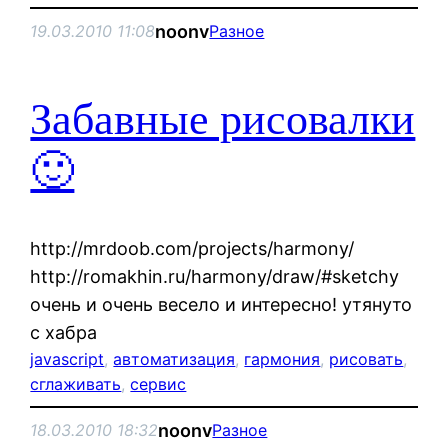
noonv
19.03.2010 11:08
Разное
Забавные рисовалки
🙂
http://mrdoob.com/projects/harmony/
http://romakhin.ru/harmony/draw/#sketchy
очень и очень весело и интересно! утянуто
с хабра
javascript
, 
автоматизация
, 
гармония
, 
рисовать
, 
сглаживать
, 
сервис
noonv
18.03.2010 18:32
Разное