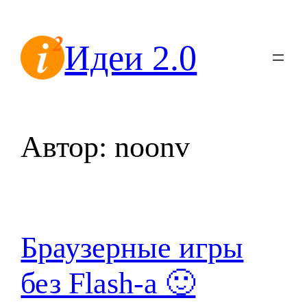
Перейти
к
Идеи 2.0
содержимому
Автор:
noonv
Браузерные игры
без Flash-а 🙂