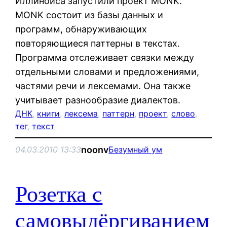
Иллинойса запустили проект MONK.
MONK состоит из базы данных и
программ, обнаруживающих
повторяющиеся паттерны в текстах.
Программа отслеживает связки между
отдельными словами и предложениями,
частями речи и лексемами. Она также
учитывает разнообразие диалектов.
ДНК
, 
книги
, 
лексема
, 
паттерн
, 
проект
, 
слово
, 
тег
, 
текст
noonv
04.03.2010 13:33
Безумный ум
Розетка с
самовыдёргиванием