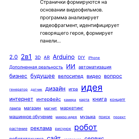
Странички формируются на
основании видеофильмов.
программа анализирует
видеофрагмент, идентифицирует
говорящего героя, формирует
панели…
2в1
Arduino
2.0
3D
AR
DIY
iPhone
ИИ
автоматизация
Дополненная реальность
будущее
бизнес
вопрос
велосипед
видео
идея
дизайн
игра
генератор
датчик
интернет
книга
интерфейс
концепт
карта
камера
маркетинг
магазин
лампа
магнит
машинное обучение
музыка
поиск
микро-идея
проект
робот
реклама
растение
рисунок
сайт
сервис
робототехника