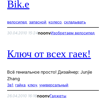
Bik.e
велосипед
, 
запасной
, 
колесо
, 
складывать
noonv
30.04.2010 15:24
Изобретаем велосипед
Ключ от всех гаек!
Всё гениальное просто! Дизайнер: Junjie
Zhang
3в1
, 
гайка
, 
ключ
, 
универсальный
noonv
26.04.2010 16:16
Гаджеты