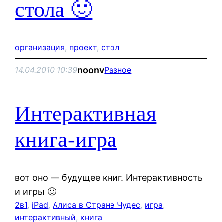
стола 🙂
организация
, 
проект
, 
стол
noonv
14.04.2010 10:39
Разное
Интерактивная
книга-игра
вот оно — будущее книг. Интерактивность
и игры 🙂
2в1
, 
iPad
, 
Алиса в Стране Чудес
, 
игра
, 
интерактивный
, 
книга