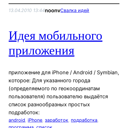
noonv
13.04.2010 13:44
Свалка идей
Идея мобильного
приложения
приложение для iPhone / Android / Symbian,
которое: Для указанного города
(определяемого по геокоординатам
пользователя) пользователю выдаётся
список разнообразных простых
подработок:
android
, 
iPhone
, 
заработок
, 
подработка
, 
программа
, 
список