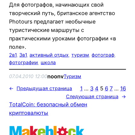
Для фотографов, начинающих свой
творческий путь, британское агентство
Photours предлагает необычные
туристические маршруты с
практическими уроками фотографии «в
поле».
2в1
, 
3в1
, 
активный отдых
, 
туризм
, 
фотограф
, 
фотографии
, 
школа
noonv
07.04.2010 12:00
Туризм
1
…
3
4
5
6
7
…
16
←
Предыдущая страница
Следующая страница
→
TotalCoin: безопасный обмен
криптовалюты