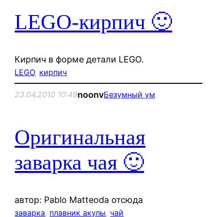
LEGO-кирпич 🙂
Кирпич в форме детали LEGO.
LEGO
, 
кирпич
noonv
23.04.2010 10:49
Безумный ум
Оригинальная
заварка чая 🙂
автор: Pablo Matteoda отсюда
заварка
, 
плавник акулы
, 
чай