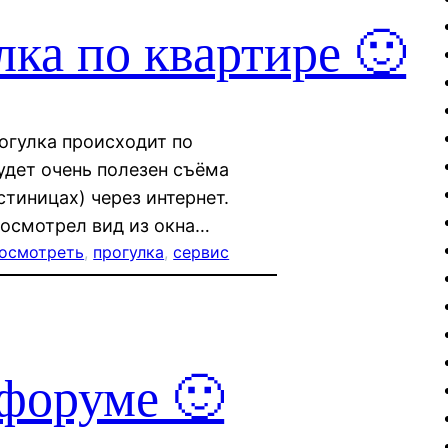
ка по квартире 🙂
рогулка происходит по
удет очень полезен съёма
тиницах) через интернет.
посмотрел вид из окна…
осмотреть
, 
прогулка
, 
сервис
офоруме 🙂