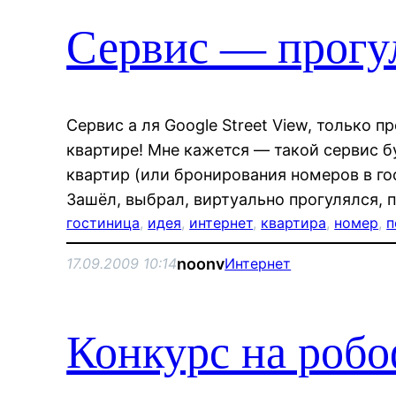
Сервис — прогул
Сервис а ля Google Street View, только п
квартире! Мне кажется — такой сервис б
квартир (или бронирования номеров в гос
Зашёл, выбрал, виртуально прогулялся, 
гостиница
, 
идея
, 
интернет
, 
квартира
, 
номер
, 
п
noonv
17.09.2009 10:14
Интернет
Конкурс на роб