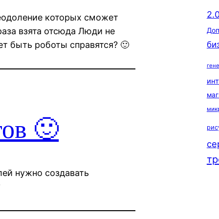
2.
реодоление которых сможет
аза взята отсюда Люди не
Доп
би
т быть роботы справятся? 🙂
ген
ин
маг
мик
тов 🙂
рис
се
тр
лей нужно создавать
?