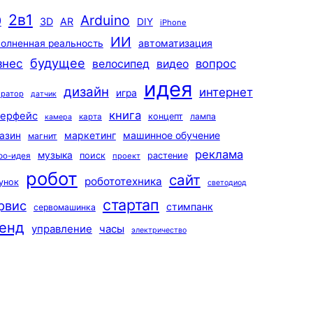
2в1
Arduino
0
3D
AR
DIY
iPhone
ИИ
автоматизация
олненная реальность
будущее
знес
вопрос
велосипед
видео
идея
дизайн
интернет
игра
ератор
датчик
книга
терфейс
концепт
лампа
карта
камера
маркетинг
машинное обучение
азин
магнит
реклама
музыка
поиск
растение
ро-идея
проект
робот
сайт
робототехника
унок
светодиод
стартап
рвис
стимпанк
сервомашинка
енд
управление
часы
электричество