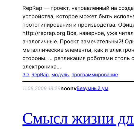
RepRap — проект, направленный на соз
устройства, которое может быть исполь
прототипирования и производства. Офиц
http://reprap.org Все, наверное, уже чит
аналогичные. Проект замечательный! Одн
металлические элементы, как и электрон
стороны. … репликация роботами столь с
электроника…
3D
, 
RepRap
, 
модуль
, 
программирование
noonv
11.08.2009 18:29
Безумный ум
Смысл жизни дл