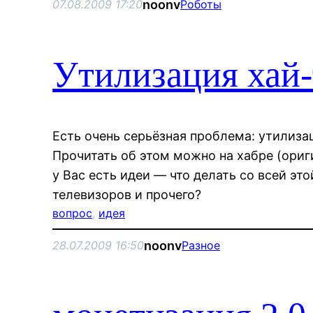
noonv
07.08.2009 17:20
Роботы
Утилизация хай-
Есть очень серьёзная проблема: утилизац
Прочитать об этом можно на хабре (ориги
у Вас есть идеи — что делать со всей эт
телевизоров и прочего?
вопрос
, 
идея
noonv
28.07.2009 16:50
Разное