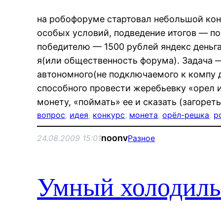
на робофоруме стартовал небольшой конк
особых условий, подведение итогов — по
победителю — 1500 рублей яндекс деньг
я(или общественность форума). Задача 
автономного(не подключаемого к компу 
способного провести жеребьевку «орел и
монету, «поймать» ее и сказать (загорет
вопрос
, 
идея
, 
конкурс
, 
монета
, 
орёл-решка
, 
р
noonv
24.08.2009 15:01
Разное
Умный холодиль