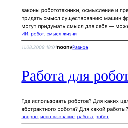
законы робототехники, осмысление и п
придать смысл существованию машин фр
могут придумать смысл для себя — може
ИИ
, 
робот
, 
смысл жизни
noonv
11.08.2009 18:01
Разное
Работа для робо
Где использовать роботов? Для каких це
абстрактного робота? Для какой работы
вопрос
, 
использование
, 
работа
, 
робот