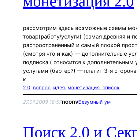
монетизация 2.0
рассмотрим здесь возможные схемы мон
товар(работу/услуги) (самая древняя и 
распространённый и самый плохой прост
(смотря что и как) — дополнительные усл
подписка ( относится к дополнительным 
услугами (бартер?) — платит 3-я сторон
к…
2.0
, 
вопрос
, 
идея
, 
монетизация
, 
список
noonv
27.07.2009 18:57
Безумный ум
Поиск 2.0 и Секр