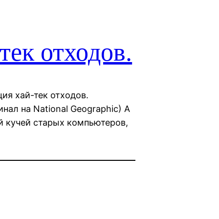
тек отходов.
ия хай-тек отходов.
нал на National Geographic) А
ой кучей старых компьютеров,