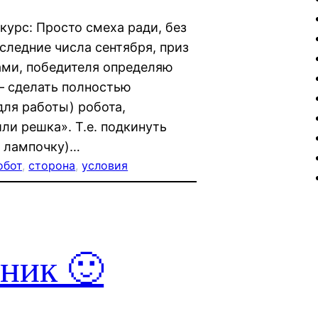
урс: Просто смеха ради, без
следние числа сентября, приз
ами, победителя определяю
— сделать полностью
для работы) робота,
ли решка». Т.е. подкинуть
ь лампочку)…
обот
, 
сторона
, 
условия
ник 🙂