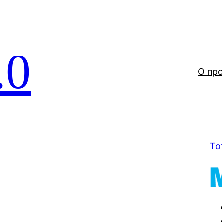
.0
О пр
To