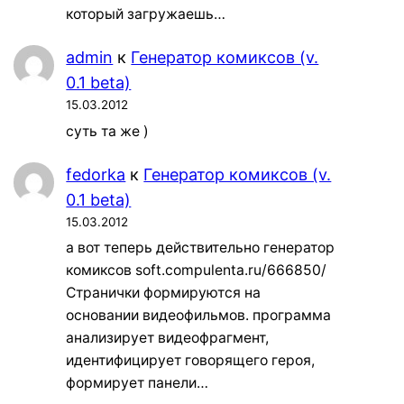
который загружаешь…
admin
к
Генератор комиксов (v.
0.1 beta)
15.03.2012
суть та же )
fedorka
к
Генератор комиксов (v.
0.1 beta)
15.03.2012
а вот теперь действительно генератор
комиксов soft.compulenta.ru/666850/
Странички формируются на
основании видеофильмов. программа
анализирует видеофрагмент,
идентифицирует говорящего героя,
формирует панели…