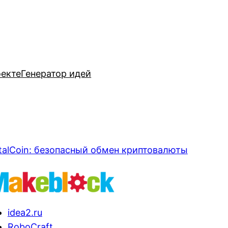
оекте
Генератор идей
talCoin: безопасный обмен криптовалюты
idea2.ru
RoboCraft