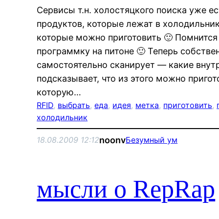
Сервисы т.н. холостяцкого поиска уже ес
продуктов, которые лежат в холодильник
которые можно приготовить 🙂 Помнится 
программку на питоне 🙂 Теперь собстве
самостоятельно сканирует — какие внут
подсказывает, что из этого можно пригот
которую…
RFID
, 
выбрать
, 
еда
, 
идея
, 
метка
, 
приготовить
, 
холодильник
noonv
18.08.2009 12:12
Безумный ум
мысли о RepRap