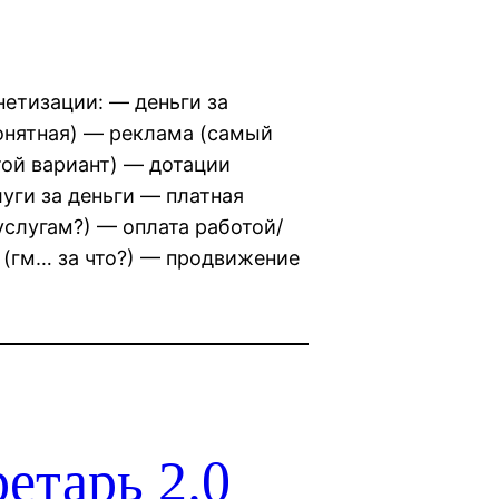
етизации: — деньги за
понятная) — реклама (самый
ой вариант) — дотации
уги за деньги — платная
услугам?) — оплата работой/
а (гм… за что?) — продвижение
етарь 2.0