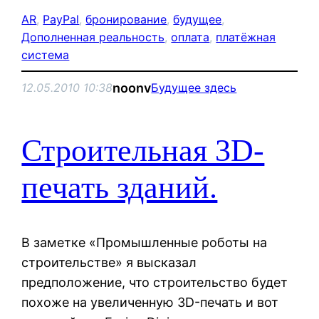
AR
, 
PayPal
, 
бронирование
, 
будущее
, 
Дополненная реальность
, 
оплата
, 
платёжная
система
noonv
12.05.2010 10:38
Будущее здесь
Строительная 3D-
печать зданий.
В заметке «Промышленные роботы на
строительстве» я высказал
предположение, что строительство будет
похоже на увеличенную 3D-печать и вот