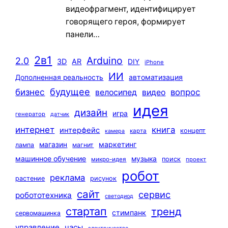
видеофрагмент, идентифицирует
говорящего героя, формирует
панели…
2в1
Arduino
2.0
3D
AR
DIY
iPhone
ИИ
автоматизация
Дополненная реальность
будущее
бизнес
вопрос
велосипед
видео
идея
дизайн
игра
генератор
датчик
интернет
книга
интерфейс
концепт
карта
камера
маркетинг
магазин
лампа
магнит
машинное обучение
музыка
поиск
микро-идея
проект
робот
реклама
растение
рисунок
сайт
сервис
робототехника
светодиод
стартап
тренд
стимпанк
сервомашинка
управление
часы