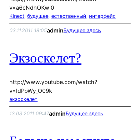
v=a6cNdhOKwi0
Kinect
, 
будущее
, 
естественный
, 
интерфейс
admin
03.11.2011 18:05
Будущее здесь
Экзоскелет?
http://www.youtube.com/watch?
v=IdPpWy_O09k
экзоскелет
admin
13.03.2011 09:47
Будущее здесь