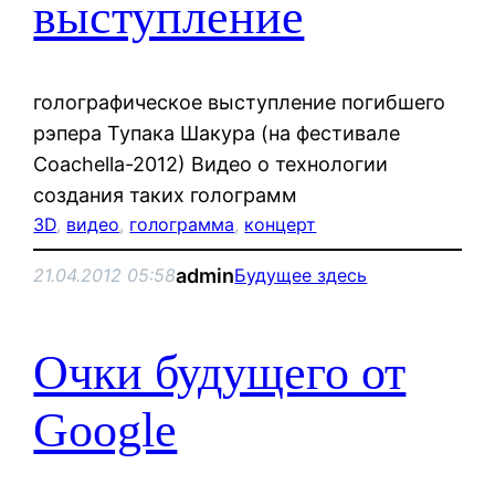
выступление
голографическое выступление погибшего
рэпера Тупака Шакура (на фестивале
Coachella-2012) Видео о технологии
создания таких голограмм
3D
, 
видео
, 
голограмма
, 
концерт
admin
21.04.2012 05:58
Будущее здесь
Очки будущего от
Google