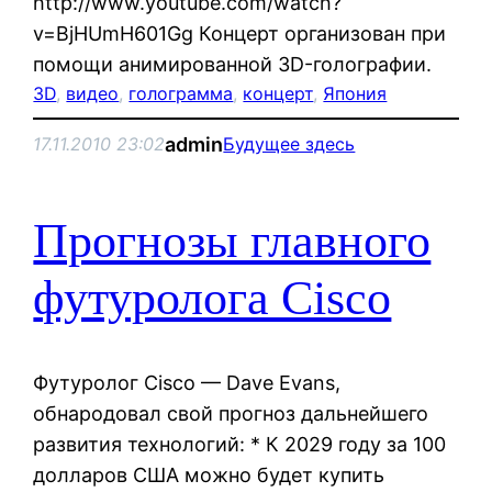
http://www.youtube.com/watch?
v=BjHUmH601Gg Концерт организован при
помощи анимированной 3D-голографии.
3D
, 
видео
, 
голограмма
, 
концерт
, 
Япония
admin
17.11.2010 23:02
Будущее здесь
Прогнозы главного
футуролога Cisco
Футуролог Cisco — Dave Evans,
обнародовал свой прогноз дальнейшего
развития технологий: * К 2029 году за 100
долларов США можно будет купить