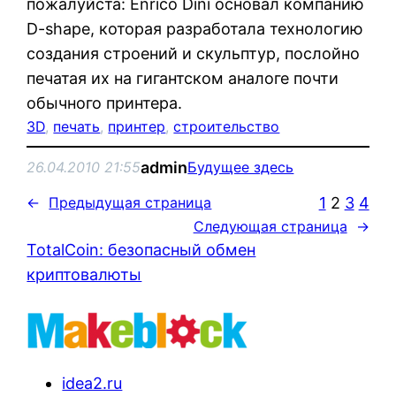
пожалуйста: Enrico Dini основал компанию
D-shape, которая разработала технологию
создания строений и скульптур, послойно
печатая их на гигантском аналоге почти
обычного принтера.
3D
, 
печать
, 
принтер
, 
строительство
admin
26.04.2010 21:55
Будущее здесь
1
2
3
4
←
Предыдущая страница
Следующая страница
→
TotalCoin: безопасный обмен
криптовалюты
idea2.ru