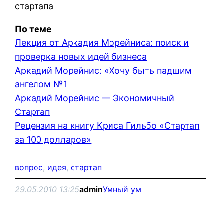
стартапа
По теме
Лекция от Аркадия Морейниса: поиск и
проверка новых идей бизнеса
Аркадий Морейнис: «Хочу быть падшим
ангелом №1
Аркадий Морейнис — Экономичный
Стартап
Рецензия на книгу Криса Гильбо «Стартап
за 100 долларов»
вопрос
, 
идея
, 
стартап
29.05.2010 13:25
admin
Умный ум