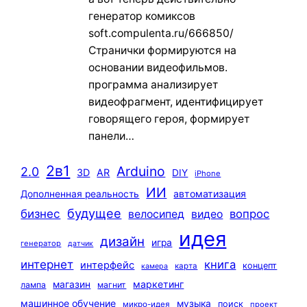
генератор комиксов
soft.compulenta.ru/666850/
Странички формируются на
основании видеофильмов.
программа анализирует
видеофрагмент, идентифицирует
говорящего героя, формирует
панели…
2в1
Arduino
2.0
3D
AR
DIY
iPhone
ИИ
автоматизация
Дополненная реальность
будущее
бизнес
вопрос
велосипед
видео
идея
дизайн
игра
генератор
датчик
интернет
книга
интерфейс
концепт
карта
камера
маркетинг
магазин
лампа
магнит
машинное обучение
музыка
поиск
микро-идея
проект