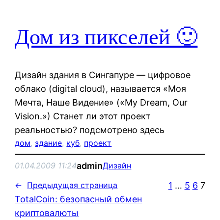
Дом из пикселей 🙂
Дизайн здания в Сингапуре — цифровое
облако (digital cloud), называется «Моя
Мечта, Наше Видение» («My Dream, Our
Vision.») Станет ли этот проект
реальностью? подсмотрено здесь
дом
, 
здание
, 
куб
, 
проект
admin
01.04.2009 11:24
Дизайн
1
…
5
6
7
←
Предыдущая страница
TotalCoin: безопасный обмен
криптовалюты