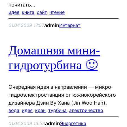
почитать…
идея
, 
книга
, 
сайт
, 
чтение
admin
01.04.2009 17:57
Интернет
Домашняя мини-
гидротурбина 🙂
Очередная идея в направлении — микро-
гидроэлектростанция от южнокорейского
дизайнера Дзин Ву Хана (Jin Woo Han).
вода
, 
идея
, 
кран
, 
турбина
, 
электричество
admin
01.04.2009 13:53
Энергетика