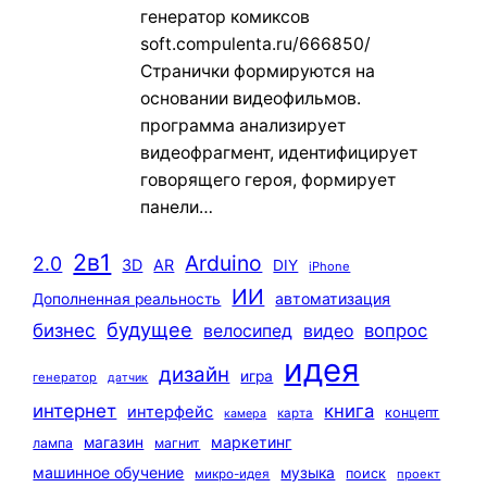
генератор комиксов
soft.compulenta.ru/666850/
Странички формируются на
основании видеофильмов.
программа анализирует
видеофрагмент, идентифицирует
говорящего героя, формирует
панели…
2в1
Arduino
2.0
3D
AR
DIY
iPhone
ИИ
автоматизация
Дополненная реальность
будущее
бизнес
вопрос
велосипед
видео
идея
дизайн
игра
генератор
датчик
интернет
книга
интерфейс
концепт
карта
камера
маркетинг
магазин
лампа
магнит
машинное обучение
музыка
поиск
микро-идея
проект