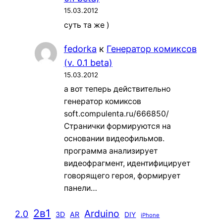
15.03.2012
суть та же )
fedorka
к
Генератор комиксов
(v. 0.1 beta)
15.03.2012
а вот теперь действительно
генератор комиксов
soft.compulenta.ru/666850/
Странички формируются на
основании видеофильмов.
программа анализирует
видеофрагмент, идентифицирует
говорящего героя, формирует
панели…
2в1
Arduino
2.0
3D
AR
DIY
iPhone