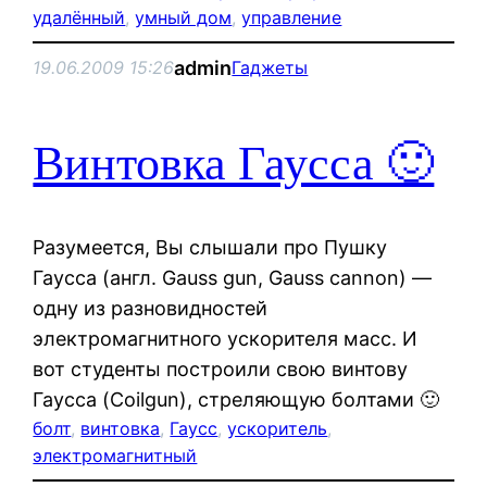
удалённый
, 
умный дом
, 
управление
admin
19.06.2009 15:26
Гаджеты
Винтовка Гаусса 🙂
Разумеется, Вы слышали про Пушку
Гаусса (англ. Gauss gun, Gauss cannon) —
одну из разновидностей
электромагнитного ускорителя масс. И
вот студенты построили свою винтову
Гаусса (Coilgun), стреляющую болтами 🙂
болт
, 
винтовка
, 
Гаусс
, 
ускоритель
, 
электромагнитный