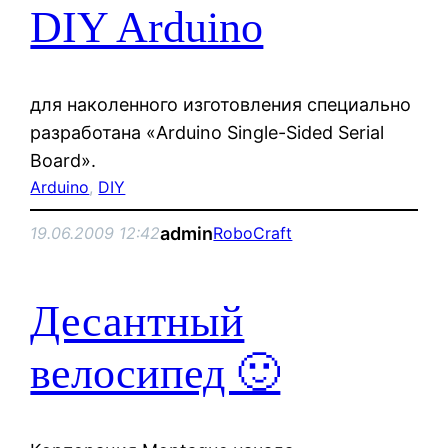
DIY Arduino
для наколенного изготовления специально
разработана «Arduino Single-Sided Serial
Board».
Arduino
, 
DIY
admin
19.06.2009 12:42
RoboCraft
Десантный
велосипед 🙂