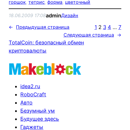
горшок
, 
тетрис
, 
форма
, 
цветочный
admin
18.06.2009 17:08
Дизайн
1
2
3
4
…
7
←
Предыдущая страница
Следующая страница
→
TotalCoin: безопасный обмен
криптовалюты
idea2.ru
RoboCraft
Авто
Безумный ум
Будущее здесь
Гаджеты