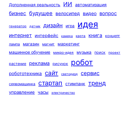
ИИ
автоматизация
Дополненная реальность
будущее
бизнес
вопрос
велосипед
видео
идея
дизайн
игра
генератор
датчик
интернет
книга
интерфейс
концепт
карта
камера
маркетинг
магазин
лампа
магнит
машинное обучение
музыка
поиск
микро-идея
проект
робот
реклама
растение
рисунок
сайт
сервис
робототехника
светодиод
стартап
тренд
стимпанк
сервомашинка
управление
часы
электричество