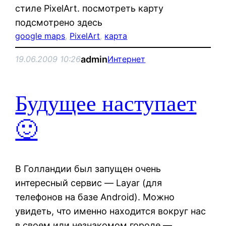
стиле PixelArt. посмотреть карту
подсмотрено здесь
google maps
, 
PixelArt
, 
карта
admin
19.06.2009 10:26
Интернет
Будущее наступает
🙂
В Голландии был запущен очень
интересный сервис — Layar (для
телефонов на базе Android). Можно
увидеть, что именно находится вокруг нас
в своем или незнакомом городе —