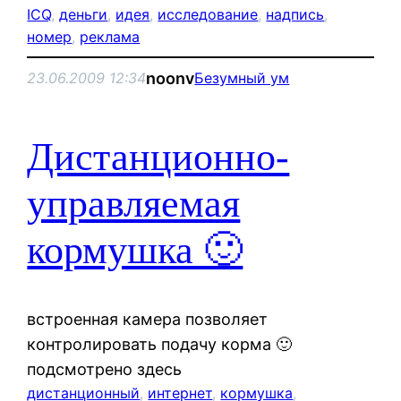
ICQ
, 
деньги
, 
идея
, 
исследование
, 
надпись
, 
номер
, 
реклама
noonv
23.06.2009 12:34
Безумный ум
Дистанционно-
управляемая
кормушка 🙂
встроенная камера позволяет
контролировать подачу корма 🙂
подсмотрено здесь
дистанционный
, 
интернет
, 
кормушка
, 