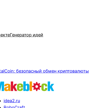
оекте
Генератор идей
talCoin: безопасный обмен криптовалюты
idea2.ru
RoboCraft