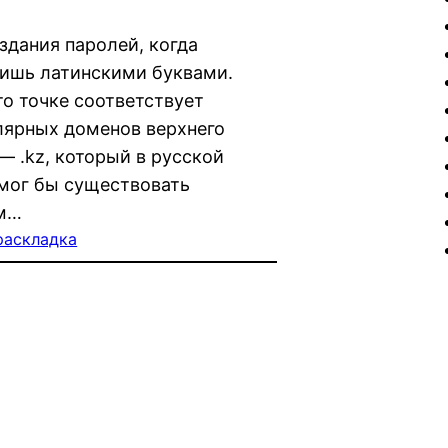
здания паролей, когда
дишь латинскими буквами.
то точке соответствует
лярных доменов верхнего
— .kz, который в русской
 мог бы существовать
ым…
раскладка