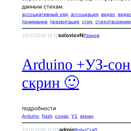
данным стихам.
ассоциативный ряд
, 
ассоциация
, 
видео
, 
виде
понимание
, 
презентация
, 
стих
, 
стихотворение
soloviovN
23.01.2010 15:12
Разное
Arduino +УЗ-сон
скрин 🙂
подробности
Arduino
, 
flash
, 
сонар
, 
УЗ
, 
экран
admin
23.01.2010 12:03
RoboCraft