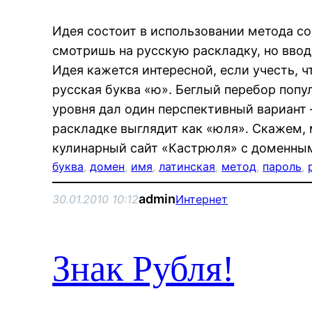
Идея состоит в использовании метода со
смотришь на русскую раскладку, но вво
Идея кажется интересной, если учесть, ч
русская буква «ю». Беглый перебор попу
уровня дал один перспективный вариант 
раскладке выглядит как «юля». Скажем,
кулинарный сайт «Кастрюля» с доменн
буква
, 
домен
, 
имя
, 
латинская
, 
метод
, 
пароль
, 
admin
30.01.2010 10:12
Интернет
Знак Рубля!