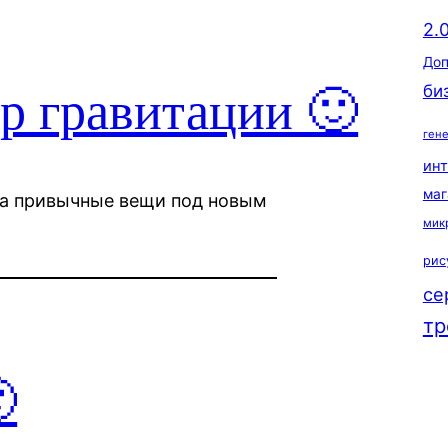
2.
Доп
би
тр гравитации 🙂
ген
ин
маг
на привычные вещи под новым
мик
рис
се
тр
