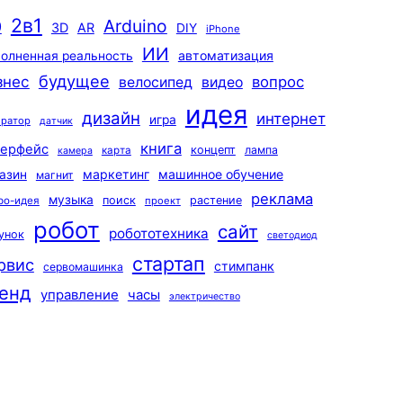
2в1
Arduino
0
3D
AR
DIY
iPhone
ИИ
автоматизация
олненная реальность
будущее
знес
вопрос
велосипед
видео
идея
дизайн
интернет
игра
ератор
датчик
книга
терфейс
концепт
лампа
карта
камера
маркетинг
машинное обучение
азин
магнит
реклама
музыка
поиск
растение
ро-идея
проект
робот
сайт
робототехника
унок
светодиод
стартап
рвис
стимпанк
сервомашинка
енд
управление
часы
электричество