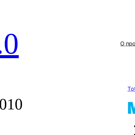
.0
О пр
To
010