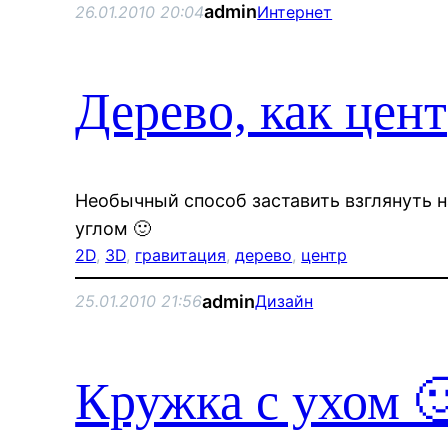
admin
26.01.2010 20:04
Интернет
Дерево, как цен
Необычный способ заставить взглянуть 
углом 🙂
2D
, 
3D
, 
гравитация
, 
дерево
, 
центр
admin
25.01.2010 21:56
Дизайн
Кружка с ухом 