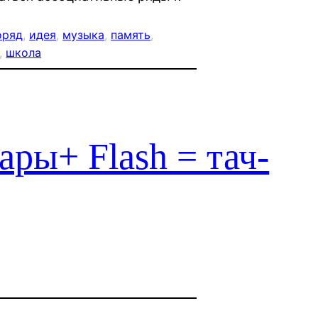
оряд
, 
идея
, 
музыка
, 
память
, 
, 
школа
ары+ Flash = тач-