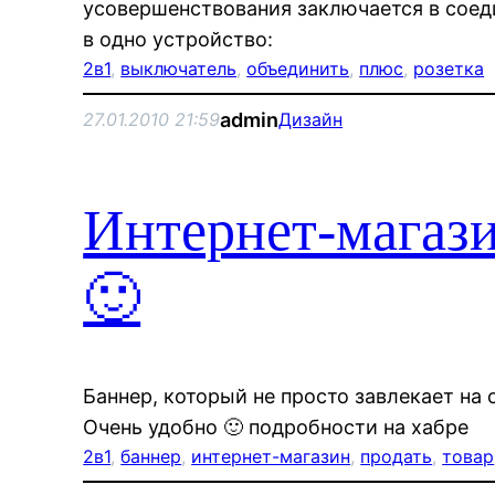
усовершенствования заключается в соед
в одно устройство:
2в1
, 
выключатель
, 
объединить
, 
плюс
, 
розетка
admin
27.01.2010 21:59
Дизайн
Интернет-магази
🙂
Баннер, который не просто завлекает на с
Очень удобно 🙂 подробности на хабре
2в1
, 
баннер
, 
интернет-магазин
, 
продать
, 
товар