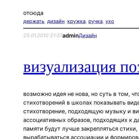
отсюда
держать
, 
дизайн
, 
кружка
, 
ручка
, 
ухо
admin
25.01.2010 21:37
Дизайн
визуализация по
возможно идея не нова, но суть в том, ч
стихотворений в школах показывать ви
стихотворение, подходящую музыку и ви
ассоциативных образов, подходящих к да
памяти будут лучше закрепляться стихи,
вырабатываться ассоциации и формиров