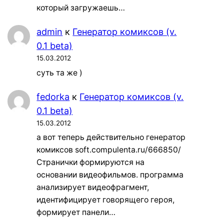
который загружаешь…
admin
к
Генератор комиксов (v.
0.1 beta)
15.03.2012
суть та же )
fedorka
к
Генератор комиксов (v.
0.1 beta)
15.03.2012
а вот теперь действительно генератор
комиксов soft.compulenta.ru/666850/
Странички формируются на
основании видеофильмов. программа
анализирует видеофрагмент,
идентифицирует говорящего героя,
формирует панели…