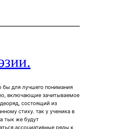
эзии.
то бы для лучшего понимания
део, включающие зачитываемое
деоряд, состоящий из
нному стиху. так у ученика в
 а тык же будут
аться ассоциативные ряды к