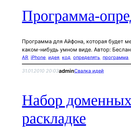
Программа-опре
Программа для Айфона, которая будет мер
каком-нибудь умном виде. Автор: Бесла
AR
, 
iPhone
, 
идея
, 
код
, 
определять
, 
программа
,
admin
31.01.2010 20:03
Свалка идей
Набор доменных
раскладке