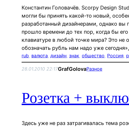
Константин Головачёв. Scorpy Design Stud
могли бы принять какой-то новый, особе
разработанный дизайнерами, однако вы 
прошло времени до тех пор, когда бы его
клавиатуре в любой точке мира? Это не од
обозначать рубль нам надо уже сегодня»
rub
, 
валюта
, 
дизайн
, 
знак
, 
общество
, 
Россия
, 
р
GrafGolova
28.01.2010 22:17
Разное
Розетка + выклю
Здесь уже не раз затрагивалась тема роз