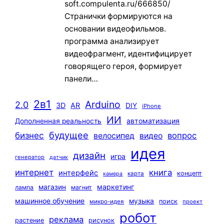
soft.compulenta.ru/666850/
Странички формируются на
основании видеофильмов.
программа анализирует
видеофрагмент, идентифицирует
говорящего героя, формирует
панели…
2в1
Arduino
2.0
3D
AR
DIY
iPhone
ИИ
автоматизация
Дополненная реальность
будущее
бизнес
вопрос
велосипед
видео
идея
дизайн
игра
генератор
датчик
интернет
книга
интерфейс
концепт
карта
камера
маркетинг
магазин
лампа
магнит
машинное обучение
музыка
поиск
микро-идея
проект
робот
реклама
растение
рисунок