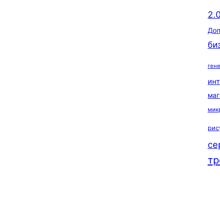
2.
Доп
би
ген
ин
маг
мик
рис
се
тр