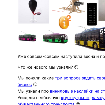
Уже совсем-совсем наступила весна и пр
Что же нового мы узнали? 🙂
Мы поняли какие
три вопроса задать св
бизнес
🙂
Мы узнали про
виниловые наклейки на с
Увидели необычную
кружку-рыло
,
лампу
общественного транспорта
🙂