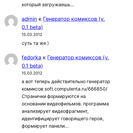
который загружаешь…
admin
к
Генератор комиксов (v.
0.1 beta)
15.03.2012
суть та же )
fedorka
к
Генератор комиксов (v.
0.1 beta)
15.03.2012
а вот теперь действительно генератор
комиксов soft.compulenta.ru/666850/
Странички формируются на
основании видеофильмов. программа
анализирует видеофрагмент,
идентифицирует говорящего героя,
формирует панели…