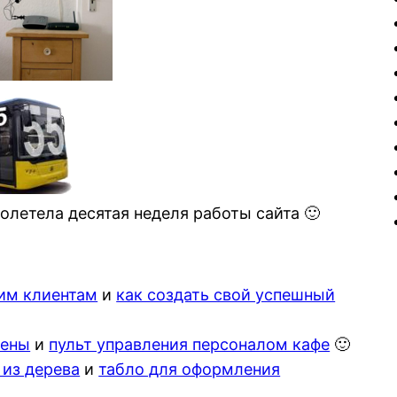
олетела десятая неделя работы сайта 🙂
оим клиентам
и
как создать свой успешный
тены
и
пульт управления персоналом кафе
🙂
 из дерева
и
табло для оформления