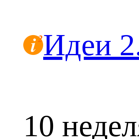
Перейти
к
содержимому
Идеи 2
10 неде