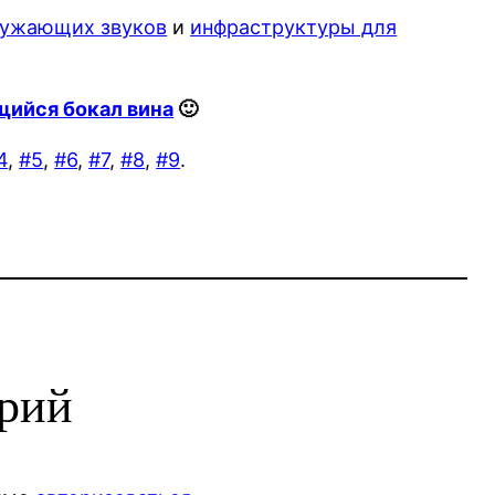
ружающих звуков
и
инфраструктуры для
ийся бокал вина
🙂
4
,
#5
,
#6
,
#7
,
#8
,
#9
.
арий