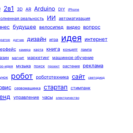
2в1
Arduino
0
3D
AR
DIY
iPhone
ИИ
автоматизация
олненная реальность
будущее
знес
вопрос
велосипед
видео
идея
дизайн
интернет
игра
ератор
датчик
книга
терфейс
концепт
лампа
карта
камера
маркетинг
машинное обучение
азин
магнит
реклама
музыка
поиск
растение
ро-идея
проект
робот
сайт
робототехника
унок
светодиод
стартап
рвис
стимпанк
сервомашинка
енд
управление
часы
электричество