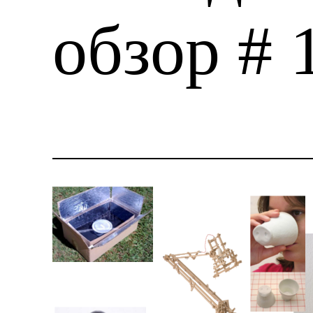
обзор # 