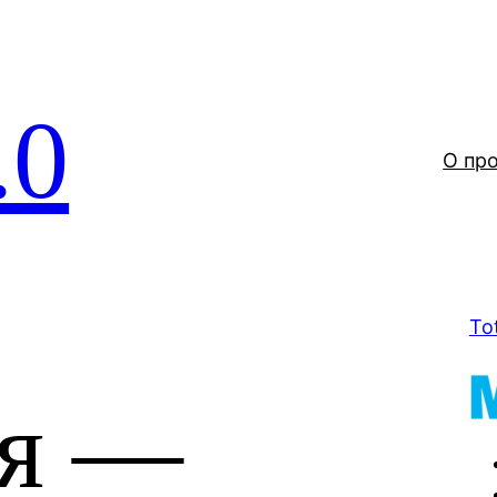
.0
О пр
To
ля —