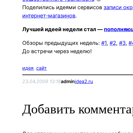
Поделились идеями сервисов
записи ок
интернет-магазинов
.
Лучшей идеей недели стал —
пополняющ
Обзоры предыдущих недель:
#1
,
#2
,
#3
,
#
До встречи через неделю!
идея
, 
сайт
23.04.2009 13:18
admin
idea2.ru
Добавить коммент