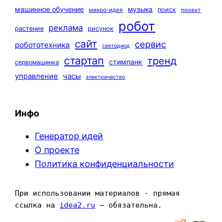
машинное обучение
музыка
поиск
микро-идея
проект
робот
реклама
растение
рисунок
сайт
сервис
робототехника
светодиод
стартап
тренд
стимпанк
сервомашинка
управление
часы
электричество
Инфо
Генератор идей
О проекте
Политика конфиденциальности
При использовании материалов - прямая 
ссылка на 
idea2.ru
 — обязательна.