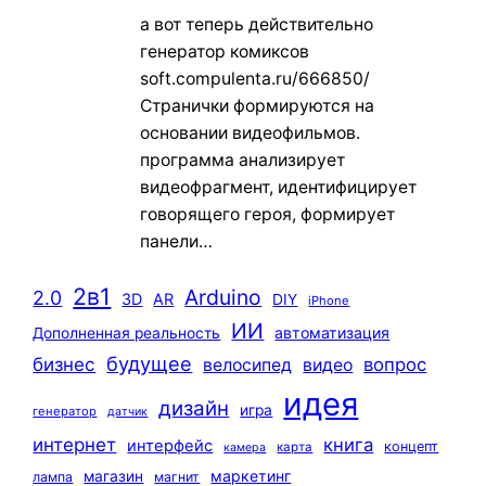
а вот теперь действительно
генератор комиксов
soft.compulenta.ru/666850/
Странички формируются на
основании видеофильмов.
программа анализирует
видеофрагмент, идентифицирует
говорящего героя, формирует
панели…
2в1
Arduino
2.0
3D
AR
DIY
iPhone
ИИ
автоматизация
Дополненная реальность
будущее
бизнес
вопрос
велосипед
видео
идея
дизайн
игра
генератор
датчик
интернет
книга
интерфейс
концепт
карта
камера
маркетинг
магазин
лампа
магнит