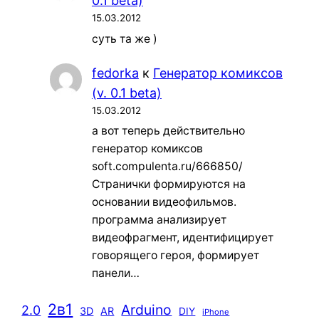
0.1 beta)
15.03.2012
суть та же )
fedorka
к
Генератор комиксов
(v. 0.1 beta)
15.03.2012
а вот теперь действительно
генератор комиксов
soft.compulenta.ru/666850/
Странички формируются на
основании видеофильмов.
программа анализирует
видеофрагмент, идентифицирует
говорящего героя, формирует
панели…
2в1
Arduino
2.0
3D
AR
DIY
iPhone