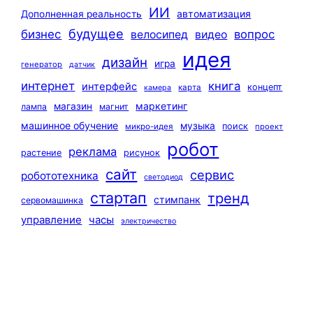
ИИ
автоматизация
Дополненная реальность
будущее
бизнес
вопрос
велосипед
видео
идея
дизайн
игра
генератор
датчик
интернет
книга
интерфейс
концепт
карта
камера
маркетинг
магазин
лампа
магнит
машинное обучение
музыка
поиск
микро-идея
проект
робот
реклама
растение
рисунок
сайт
сервис
робототехника
светодиод
стартап
тренд
стимпанк
сервомашинка
управление
часы
электричество