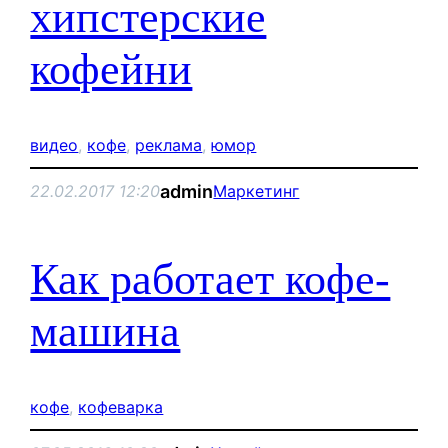
хипстерские
кофейни
видео
, 
кофе
, 
реклама
, 
юмор
admin
22.02.2017 12:20
Маркетинг
Как работает кофе-
машина
кофе
, 
кофеварка