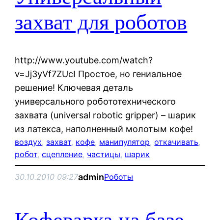
захват для роботов
http://www.youtube.com/watch?
v=Jj3yVf7ZUcI Простое, но гениальное
решение! Ключевая деталь
универсального робототехнического
захвата (universal robotic gripper) – шарик
из латекса, наполненный молотым кофе!
воздух
, 
захват
, 
кофе
, 
манипулятор
, 
откачивать
, 
робот
, 
сцепление
, 
частицы
, 
шарик
admin
30.10.2010 09:27
Роботы