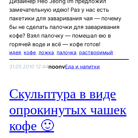
Дизайнер Heo Jeong Im предложил
замечательную идею! Раз у нас есть
пакетики для заваривания чая — почему
бы не сделать палочки для заваривания
кофе? Взял палочку — помешал ею в
горячей воде и всё — кофе готов!
идея
, 
кофе
, 
ложка
, 
палочка
, 
растворимый
noonv
31.05.2010 12:44
Еда и напитки
Скульптура в виде
опрокинутых чашек
кофе 🙂