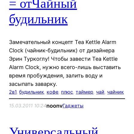
= отЧайный
будильник
Замечательный концепт Tea Kettle Alarm
Clock (чайник-будильник) от дизайнера
Эрин Туркоглу! Чтобы завести Tea Kettle
Alarm Clock, нужно всего-лишь выставить
время пробуждения, залить воду и
засыпать заварку.
2в1
, 
будильник
, 
кофе
, 
плюс
, 
таймер
, 
чай
, 
чайник
noonv
15.03.2011 10:24
Гаджеты
Универсальный