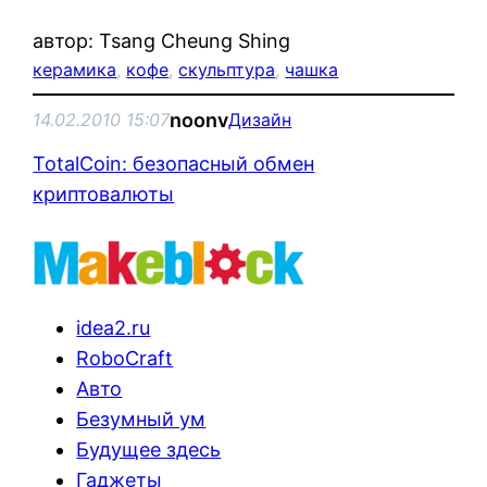
автор: Tsang Cheung Shing
керамика
, 
кофе
, 
скульптура
, 
чашка
noonv
14.02.2010 15:07
Дизайн
TotalCoin: безопасный обмен
криптовалюты
idea2.ru
RoboCraft
Авто
Безумный ум
Будущее здесь
Гаджеты