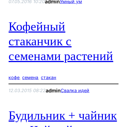
admin
07.05.2016 10:20
Умный ум
Кофейный
стаканчик с
семенами растений
кофе
, 
семена
, 
стакан
admin
12.03.2015 08:22
Свалка идей
Будильник + чайник