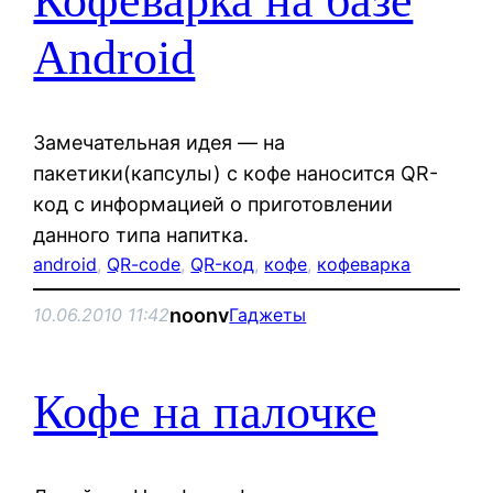
Кофеварка на базе
Android
Замечательная идея — на
пакетики(капсулы) с кофе наносится QR-
код с информацией о приготовлении
данного типа напитка.
android
, 
QR-code
, 
QR-код
, 
кофе
, 
кофеварка
noonv
10.06.2010 11:42
Гаджеты
Кофе на палочке