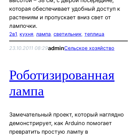
высотой – 38 см, с дырой посередине,
которая обеспечивает удобный доступ к
растениям и пропускает вниз свет от
лампочки.
2в1
, 
кухня
, 
лампа
, 
светильник
, 
теплица
admin
23.10.2011 08:29
Сельское хозяйство
Роботизированная
лампа
Замечательный проект, который наглядно
демонстрирует, как Arduino помогает
превратить простую лампу в