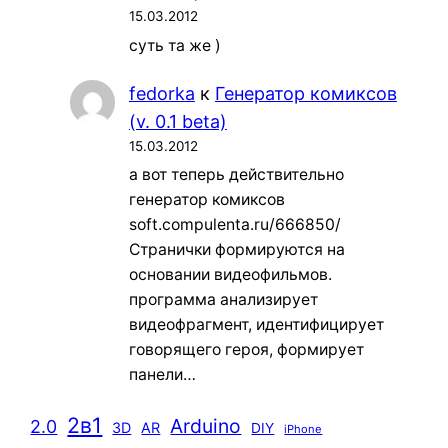
15.03.2012
суть та же )
fedorka
к
Генератор комиксов
(v. 0.1 beta)
15.03.2012
а вот теперь действительно
генератор комиксов
soft.compulenta.ru/666850/
Странички формируются на
основании видеофильмов.
программа анализирует
видеофрагмент, идентифицирует
говорящего героя, формирует
панели…
2в1
Arduino
2.0
3D
AR
DIY
iPhone