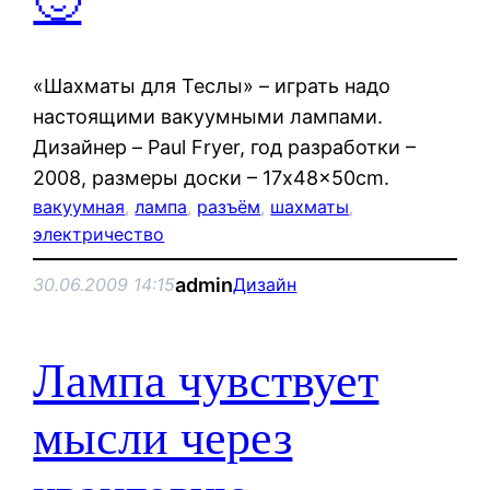
🙂
«Шахматы для Теслы» – играть надо
настоящими вакуумными лампами.
Дизайнер – Paul Fryer, год разработки –
2008, размеры доски – 17x48x50cm.
вакуумная
, 
лампа
, 
разъём
, 
шахматы
, 
электричество
admin
30.06.2009 14:15
Дизайн
Лампа чувствует
мысли через