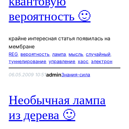
квантовую
вероятность 🙂
крайне интересная статья появилась на
мембране
REG
, 
вероятность
, 
лампа
, 
мысль
, 
случайный
, 
туннелирование
, 
управление
, 
хаос
, 
электрон
admin
06.05.2009 10:51
Знания-сила
Необычная лампа
из дерева 🙂