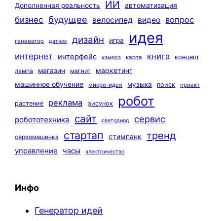
ИИ
автоматизация
Дополненная реальность
будущее
бизнес
вопрос
велосипед
видео
идея
дизайн
игра
генератор
датчик
интернет
книга
интерфейс
концепт
карта
камера
маркетинг
магазин
лампа
магнит
машинное обучение
музыка
поиск
микро-идея
проект
робот
реклама
растение
рисунок
сайт
сервис
робототехника
светодиод
стартап
тренд
стимпанк
сервомашинка
управление
часы
электричество
Инфо
Генератор идей