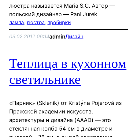
люстра называется Maria S.C. Автор —
польский дизайнер — Pani Jurek
лампа
, 
люстра
, 
пробирки
admin
03.02.2012 06:14
Дизайн
Теплица в кухонном
светильнике
«Парник» (Skleník) от Kristýna Pojerová из
Пражской академии искусств,
архитектуры и дизайна (AAAD) — это
стеклянная колба 54 см в диаметре и