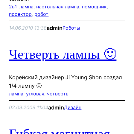
2в1
, 
лампа
, 
настольная лампа
, 
помощник
, 
проектор
, 
робот
admin
14.06.2010 13:38
Роботы
Четверть лампы 🙂
Корейский дизайнер Ji Young Shon создал
1/4 лампу 🙂
лампа
, 
угловая
, 
четверть
admin
02.09.2009 11:04
Дизайн
Гибкая магнитная