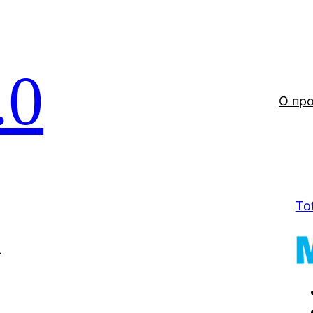
.0
О пр
To
а