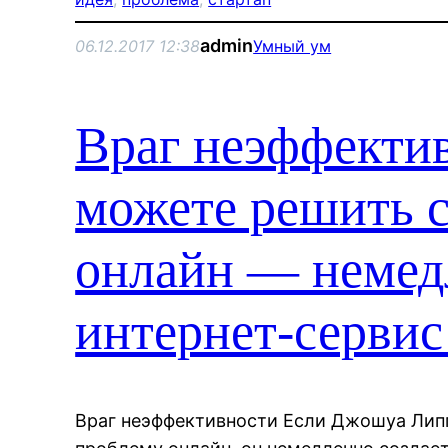
admin
06.12.2017 12:38
Умный ум
Враг неэффекти
можете решить 
онлайн — немед
интернет-сервис
Враг неэффективности Если Джошуа Лип