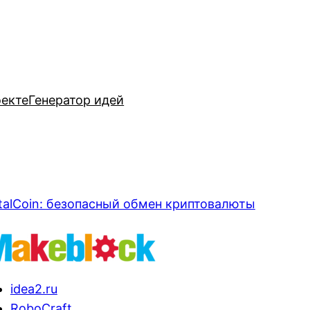
оекте
Генератор идей
talCoin: безопасный обмен криптовалюты
idea2.ru
RoboCraft