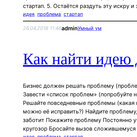
стартап. 5. Остаётся раздуть эту искру и
идея
, 
проблема
, 
стартап
admin
26.04.2018 11:46
Умный ум
Как найти идею 
Бизнес должен решать проблему (пробле
Завести «список проблем» (попробуйте н
Решайте повседневные проблемы (какая 
можно её исправить?) Найдите проблему,
заботит Покажите проблему Постоянно у
кругозор Бросайте вызов сложившемуся
идея
, 
проблема
, 
стартап