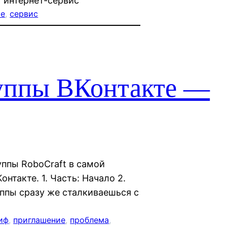
 интернет-сервис
ие
, 
сервис
уппы ВКонтакте —
ппы RoboCraft в самой
нтакте. 1. Часть: Начало 2.
ппы сразу же сталкиваешься с
иф
, 
приглашение
, 
проблема
, 