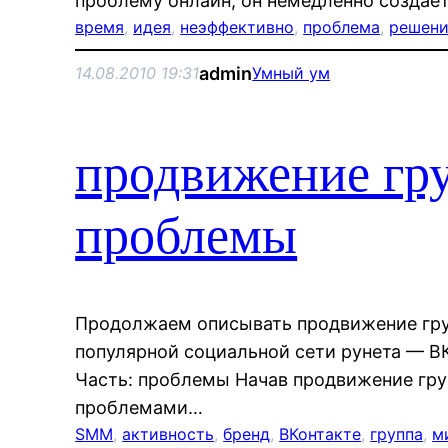
проблему онлайн, он немедленно создает
время
, 
идея
, 
неэффективно
, 
проблема
, 
решен
admin
14.08.2010 19:31
Умный ум
продвижение гр
проблемы
Продолжаем описывать продвижение гру
популярной социальной сети рунета — ВКо
Часть: проблемы Начав продвижение гру
проблемами…
SMM
, 
активность
, 
бренд
, 
ВКонтакте
, 
группа
, 
м