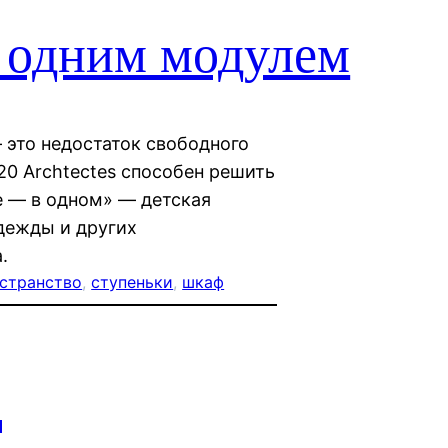
а одним модулем
 это недостаток свободного
20 Archtectes способен решить
е — в одном» — детская
дежды и других
.
странство
, 
ступеньки
, 
шкаф
