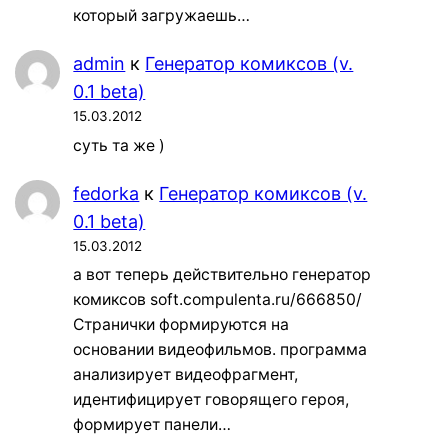
который загружаешь…
admin
к
Генератор комиксов (v.
0.1 beta)
15.03.2012
суть та же )
fedorka
к
Генератор комиксов (v.
0.1 beta)
15.03.2012
а вот теперь действительно генератор
комиксов soft.compulenta.ru/666850/
Странички формируются на
основании видеофильмов. программа
анализирует видеофрагмент,
идентифицирует говорящего героя,
формирует панели…