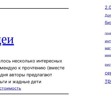
2.
Доп
би
ген
деи
ин
маг
мик
илось несколько интересных
рис
комендую к прочтению (вместе
се
годня авторы предлагают
тр
ньги и жадные дети
стоимость