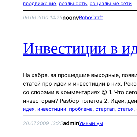
продвижение
, 
реальность
, 
социальные сети
noonv
06.06.2010 14:25
RoboCraft
Инвестиции в и
На хабре, за прошедшие выходные, появ
статей про идеи и инвестиции в них. Ре
со спорами в комментариях 😉 1. Что се
инвесторам? Разбор полетов 2. Идеи, де
идея
, 
инвестиции
, 
проблема
, 
стартап
, 
статья
, 
admin
20.07.2009 13:25
Умный ум