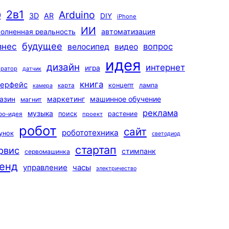
2в1
Arduino
0
3D
AR
DIY
iPhone
ИИ
автоматизация
олненная реальность
будущее
знес
вопрос
велосипед
видео
идея
дизайн
интернет
игра
ератор
датчик
книга
терфейс
концепт
лампа
карта
камера
маркетинг
машинное обучение
азин
магнит
реклама
музыка
поиск
растение
ро-идея
проект
робот
сайт
робототехника
унок
светодиод
стартап
рвис
стимпанк
сервомашинка
енд
управление
часы
электричество