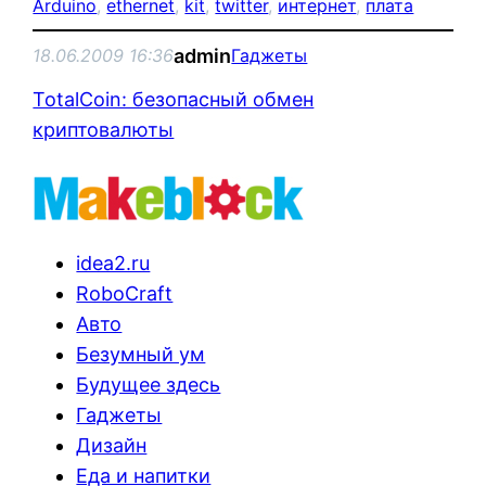
Arduino
, 
ethernet
, 
kit
, 
twitter
, 
интернет
, 
плата
admin
18.06.2009 16:36
Гаджеты
TotalCoin: безопасный обмен
криптовалюты
idea2.ru
RoboCraft
Авто
Безумный ум
Будущее здесь
Гаджеты
Дизайн
Еда и напитки