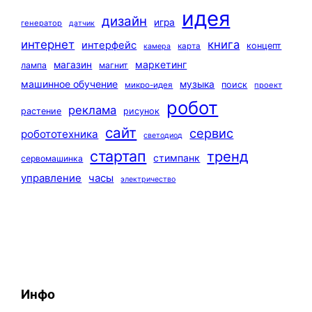
идея
дизайн
игра
генератор
датчик
интернет
книга
интерфейс
концепт
карта
камера
маркетинг
магазин
лампа
магнит
машинное обучение
музыка
поиск
микро-идея
проект
робот
реклама
растение
рисунок
сайт
сервис
робототехника
светодиод
стартап
тренд
стимпанк
сервомашинка
управление
часы
электричество
Инфо