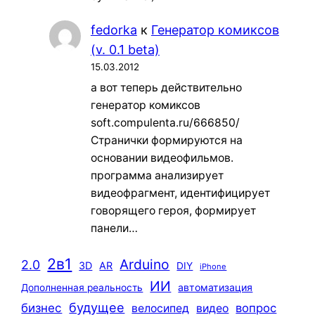
fedorka
к
Генератор комиксов
(v. 0.1 beta)
15.03.2012
а вот теперь действительно
генератор комиксов
soft.compulenta.ru/666850/
Странички формируются на
основании видеофильмов.
программа анализирует
видеофрагмент, идентифицирует
говорящего героя, формирует
панели…
2в1
Arduino
2.0
3D
AR
DIY
iPhone
ИИ
автоматизация
Дополненная реальность
будущее
бизнес
вопрос
велосипед
видео