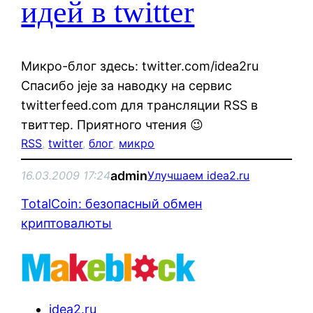
идей в twitter
Микро-блог здесь: twitter.com/idea2ru
Спасибо jeje за наводку на сервис
twitterfeed.com для трансляции RSS в
твиттер. Приятного чтения 😉
RSS
, 
twitter
, 
блог
, 
микро
admin
16.03.2009 17:24
Улучшаем idea2.ru
TotalCoin: безопасный обмен
криптовалюты
idea2.ru