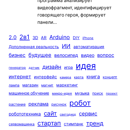
программа анализирует
видеофрагмент, идентифицирует
говорящего героя, формирует
панели…
2в1
Arduino
2.0
3D
AR
DIY
iPhone
ИИ
автоматизация
Дополненная реальность
будущее
бизнес
вопрос
велосипед
видео
идея
дизайн
игра
генератор
датчик
интернет
книга
интерфейс
концепт
карта
камера
маркетинг
магазин
лампа
магнит
машинное обучение
музыка
поиск
микро-идея
проект
робот
реклама
растение
рисунок
сайт
сервис
робототехника
светодиод
стартап
тренд
стимпанк
сервомашинка