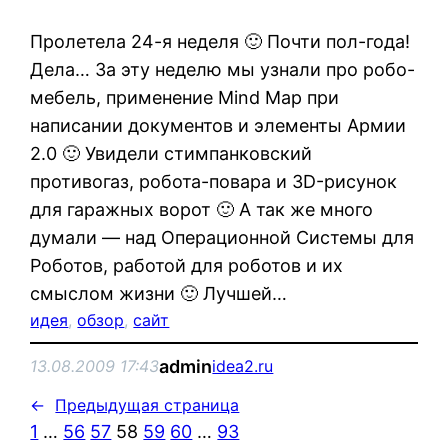
Пролетела 24-я неделя 🙂 Почти пол-года!
Дела… За эту неделю мы узнали про робо-
мебель, применение Mind Map при
написании документов и элементы Армии
2.0 🙂 Увидели стимпанковский
противогаз, робота-повара и 3D-рисунок
для гаражных ворот 🙂 А так же много
думали — над Операционной Системы для
Роботов, работой для роботов и их
смыслом жизни 🙂 Лучшей…
идея
, 
обзор
, 
сайт
admin
13.08.2009 17:43
idea2.ru
←
Предыдущая страница
1
…
56
57
58
59
60
…
93