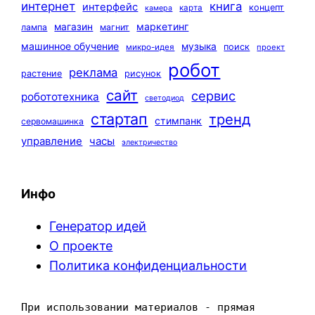
интернет
книга
интерфейс
концепт
карта
камера
маркетинг
магазин
лампа
магнит
машинное обучение
музыка
поиск
микро-идея
проект
робот
реклама
растение
рисунок
сайт
сервис
робототехника
светодиод
стартап
тренд
стимпанк
сервомашинка
управление
часы
электричество
Инфо
Генератор идей
О проекте
Политика конфиденциальности
При использовании материалов - прямая 