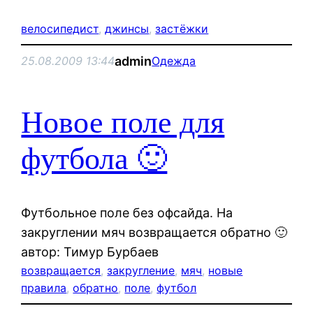
велосипедист
, 
джинсы
, 
застёжки
admin
25.08.2009 13:44
Одежда
Новое поле для
футбола 🙂
Футбольное поле без офсайда. На
закруглении мяч возвращается обратно 🙂
автор: Тимур Бурбаев
возвращается
, 
закругление
, 
мяч
, 
новые
правила
, 
обратно
, 
поле
, 
футбол