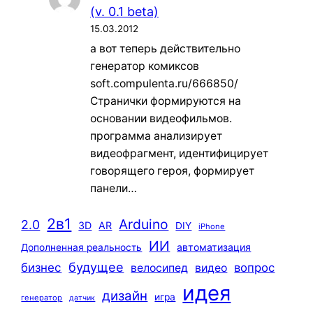
(v. 0.1 beta)
15.03.2012
а вот теперь действительно
генератор комиксов
soft.compulenta.ru/666850/
Странички формируются на
основании видеофильмов.
программа анализирует
видеофрагмент, идентифицирует
говорящего героя, формирует
панели…
2в1
Arduino
2.0
3D
AR
DIY
iPhone
ИИ
автоматизация
Дополненная реальность
будущее
бизнес
вопрос
велосипед
видео
идея
дизайн
игра
генератор
датчик