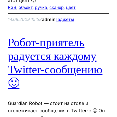
этот цвет 🙂
RGB
, 
объект
, 
ручка
, 
сканер
, 
цвет
admin
14.08.2009 15:58
Гаджеты
Робот-приятель
радуется каждому
Twitter-сообщению
🙂
Guardian Robot — стоит на столе и
отслеживает сообщения в Twitter-е 🙂 Он