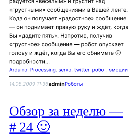
радуется «весёлым» и грустит над
«грустными» сообщениями в Вашей ленте.
Кода он получает «радостное» сообщение
— он поднимает правую руку и ждёт, когда
Вы «дадите пять». Напротив, получив
«грустное» сообщение — робот опускает
голову и ждёт, когда Вы его обнимете 🙂
подробности…
Arduino
, 
Processing
, 
servo
, 
twitter
, 
робот
, 
эмоции
admin
14.08.2009 11:36
Роботы
Обзор за неделю —
# 24 🙂